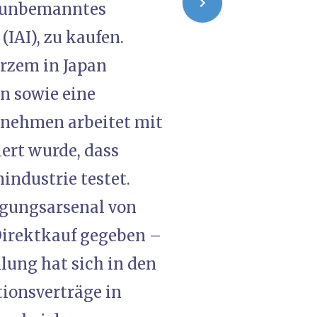
n unbemanntes
(IAI), zu kaufen.
urzem in Japan
en sowie eine
rnehmen arbeitet mit
iert wurde, dass
industrie testet.
igungsarsenal von
 Direktkauf gegeben –
lung hat sich in den
tionsverträge in