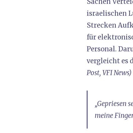
Sachen Vertei
israelischen 
Strecken Aufk
für elektroni
Personal. Dar
vergleicht es
Post, VFI News)
„Gepriesen s
meine Finger