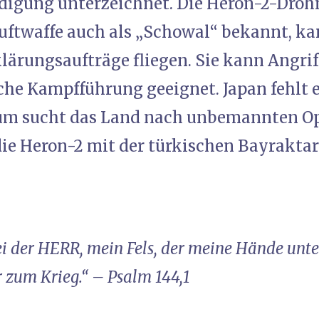
digung unterzeichnet. Die Heron-2-Drohn
Luftwaffe auch als „Schowal“ bekannt, ka
lärungsaufträge fliegen. Sie kann Angrif
sche Kampfführung geeignet. Japan fehlt 
um sucht das Land nach unbemannten Op
 die Heron-2 mit der türkischen Bayrakta
ei der HERR, mein Fels, der meine Hände un
 zum Krieg.“ – Psalm 144,1