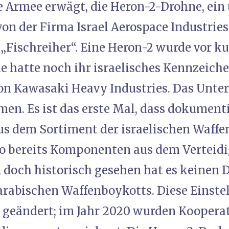
e Armee erwägt, die Heron-2-Drohne, ei
on der Firma Israel Aerospace Industries 
 „Fischreiher“. Eine Heron-2 wurde vor k
sie hatte noch ihr israelisches Kennzeich
n Kawasaki Heavy Industries. Das Unte
men. Es ist das erste Mal, dass dokument
us dem Sortiment der israelischen Waffen
o bereits Komponenten aus dem Verteid
t, doch historisch gesehen hat es keinen
arabischen Waffenboykotts. Diese Einstel
n geändert; im Jahr 2020 wurden Koopera