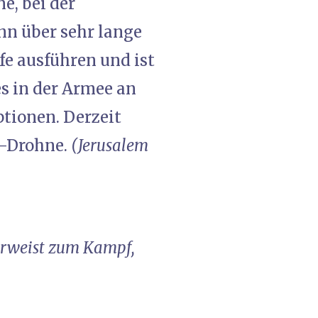
e, bei der
nn über sehr lange
fe ausführen und ist
es in der Armee an
tionen. Derzeit
r-Drohne.
(Jerusalem
terweist zum Kampf,