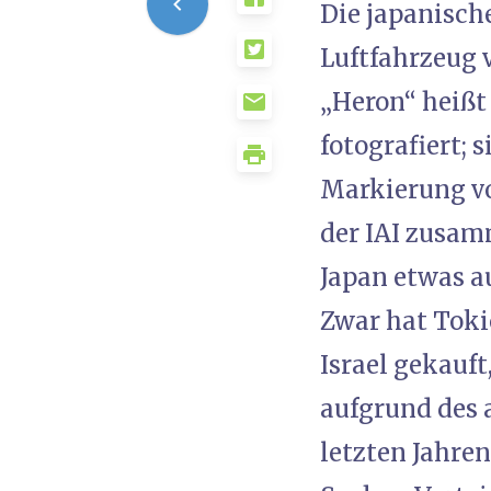
Die japanisch
Luftfahrzeug v
„Heron“ heißt
fotografiert; 
Markierung vo
der IAI zusam
Japan etwas a
Zwar hat Toki
Israel gekauf
aufgrund des 
letzten Jahre