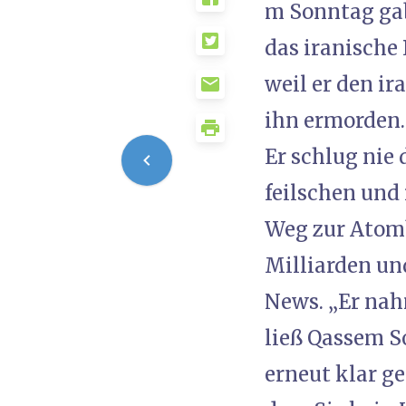
m Sonntag gab
das iranische
weil er den i
ihn ermorden. 
Er schlug nie
feilschen und
Weg zur Atomb
Milliarden un
News. „Er nahm
ließ Qassem So
erneut klar g