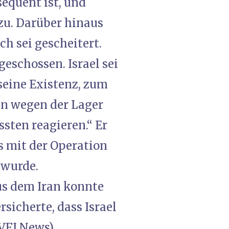
sequent ist, und
nzu. Darüber hinaus
ch sei gescheitert.
eschossen. Israel sei
seine Existenz, zum
n wegen der Lager
sten reagieren.“ Er
s mit der Operation
 wurde.
us dem Iran konnte
sicherte, dass Israel
 VFI News)