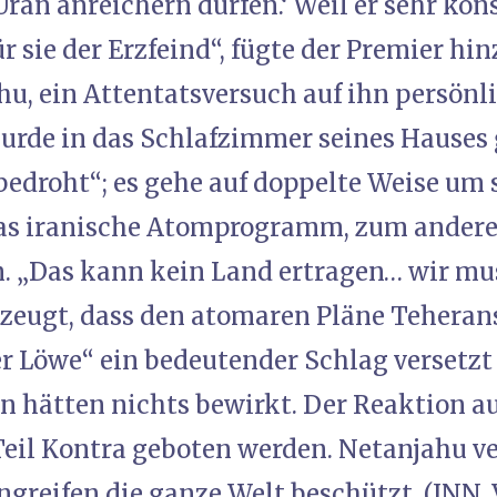
Uran anreichern dürfen.‘ Weil er sehr kon
ür sie der Erzfeind“, fügte der Premier hi
u, ein Attentatsversuch auf ihn persönli
urde in das Schlafzimmer seines Hauses g
bedroht“; es gehe auf doppelte Weise um 
das iranische Atomprogramm, zum andere
n. „Das kann kein Land ertragen… wir mus
rzeugt, dass den atomaren Pläne Teheran
r Löwe“ ein bedeutender Schlag versetzt
 hätten nichts bewirkt. Der Reaktion a
eil Kontra geboten werden. Netanjahu ver
ngreifen die ganze Welt beschützt. (INN,