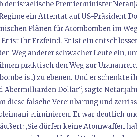
 der israelische Premierminister Netanj
 Regime ein Attentat auf US-Präsident D
ranischen Plänen für Atombomben im Weg 
Er ist ihr Erzfeind. Er ist ein entschloss
 den Weg anderer schwacher Leute ein, um
 ihnen praktisch den Weg zur Urananreich
ombe ist) zu ebenen. Und er schenkte i
d Abermilliarden Dollar“, sagte Netanja
 diese falsche Vereinbarung und zerriss s
leimani eliminieren. Er war deutlich und
eäußert: ‚Sie dürfen keine Atomwaffen hab