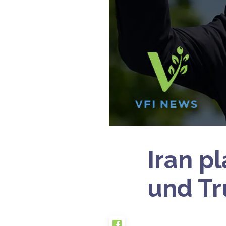
Iran p
und T