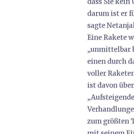
dass Sie kein 
darum ist er f
sagte Netanjah
Eine Rakete w
„unmittelbar 
einen durch 
voller Rakete
ist davon übe
„Aufsteigende
Verhandlungen
zum größten T
mit seinem Ei