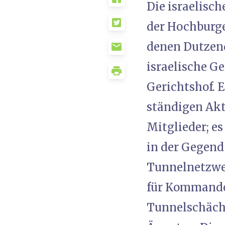
Die israelisc
der Hochburge
denen Dutzend
israelische G
Gerichtshof. 
ständigen Akti
Mitglieder; es
in der Gegend 
Tunnelnetzwer
für Kommando-
Tunnelschächt