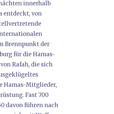
chächten innerhalb
 entdeckt, von
tellvertretende
Internationalen
 im Brennpunkt der
hburg für die Hamas-
von Rafah, die sich
ausgeklügeltes
ie Hamas-Mitglieder,
rüstung. Fast 700
50 davon führen nach