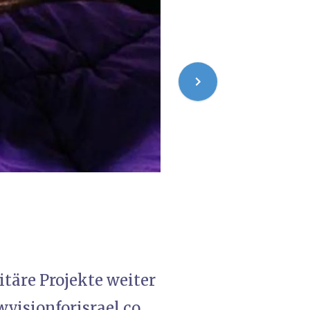
täre Projekte weiter
.visionforisrael.co