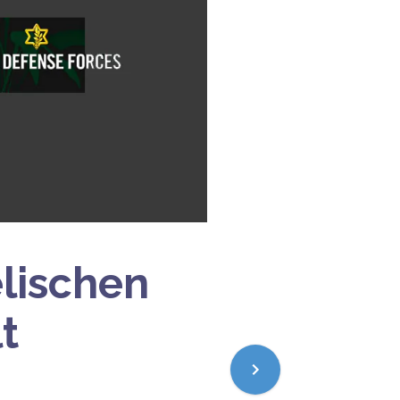
elischen
t