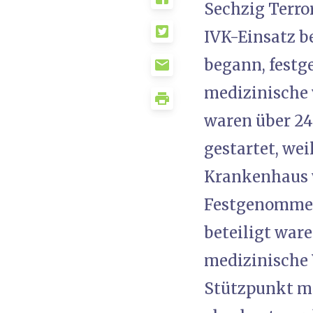
Sechzig Terro
IVK-Einsatz 
begann, festg
medizinische 
waren über 24
gestartet, we
Krankenhaus w
Festgenommene
beteiligt ware
medizinische 
Stützpunkt mö