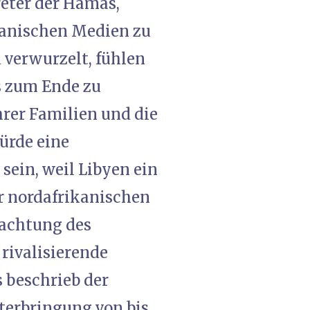
eter der Hamas,
ikanischen Medien zu
 verwurzelt, fühlen
is zum Ende zu
hrer Familien und die
ürde eine
ein, weil Libyen ein
der nordafrikanischen
machtung des
rivalisierende
 beschrieb der
terbringung von bis