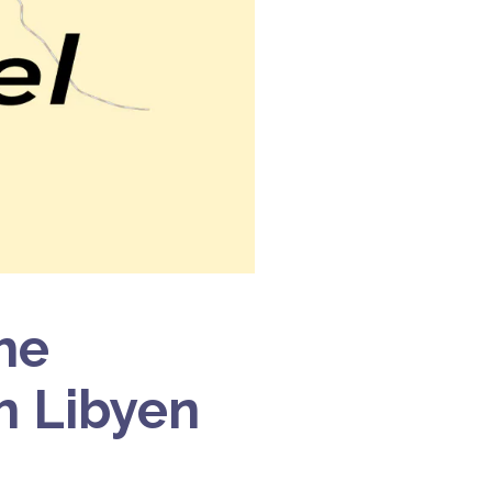
he
h Libyen