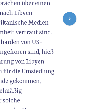
prächen über einen
 nach Libyen
erikanische Medien
nheit vertraut sind.
lliarden von US-
ingefroren sind, hieß
ührung von Libyen
n für die Umsiedlung
tande gekommen,
gelmäßig
r solche