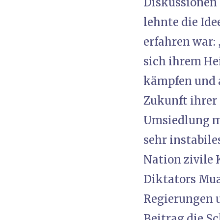
Diskussionen 
lehnte die Id
erfahren war:
sich ihrem He
kämpfen und al
Zukunft ihrer
Umsiedlung mi
sehr instabile
Nation zivile
Diktators Mua
Regierungen u
Beitrag die S