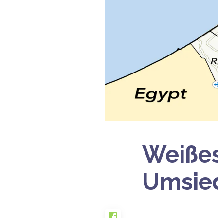
Weißes
Umsied