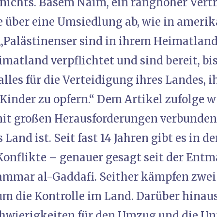
nichts. Basem Naim, ein ranghoher Vertr
ee über eine Umsiedlung ab, wie in amer
 „Palästinenser sind in ihrem Heimatland
imatland verpflichtet und sind bereit, b
les für die Verteidigung ihres Landes, i
 Kinder zu opfern.“ Dem Artikel zufolge w
t großen Herausforderungen verbunden s
s Land ist. Seit fast 14 Jahren gibt es in 
 Konflikte – genauer gesagt seit der Ent
mmar al-Gaddafi. Seither kämpfen zwei 
m die Kontrolle im Land. Darüber hinaus
chwierigkeiten für den Umzug und die Un