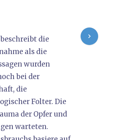
 beschreibt die
lnahme als die
ssagen wurden
noch bei der
aft, die
gischer Folter. Die
rauma der Opfer und
igen warteten.
sbrauchs basiere auf