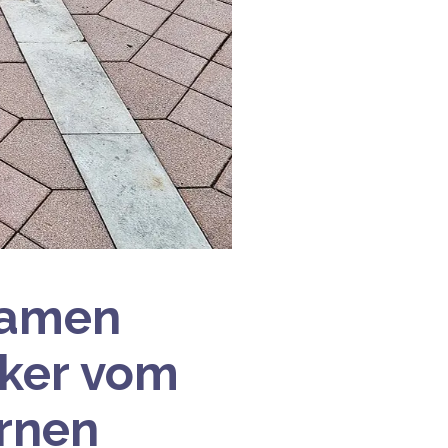
samen
ker vom
ernen