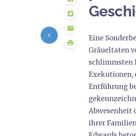
Geschi
Eine Sonderbe
Gräueltaten v
schlimmsten 
Exekutionen, 
Entführung be
gekennzeichne
Abwesenheit d
ihrer Familie
Edwards beton