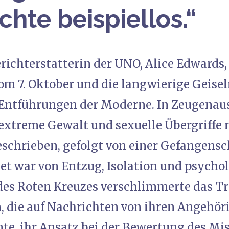
chte beispiellos.“
richterstatterin der UNO, Alice Edwards,
om 7. Oktober und die langwierige Geise
Entführungen der Moderne. In Zeugenau
extreme Gewalt und sexuelle Übergriffe 
schrieben, gefolgt von einer Gefangensch
t war von Entzug, Isolation und psycholo
es Roten Kreuzes verschlimmerte das T
n, die auf Nachrichten von ihren Angehör
te, ihr Ansatz bei der Bewertung des Mis