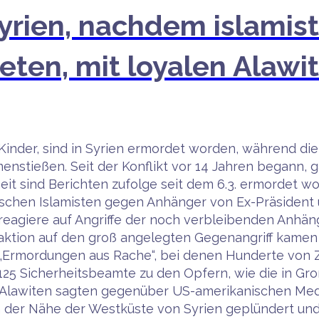
yrien, nachdem islamist
ten, mit loyalen Alawi
inder, sind in Syrien ermordet worden, während die
stießen. Seit der Konflikt vor 14 Jahren begann, g
heit sind Berichten zufolge seit dem 6.3. ermordet w
ischen Islamisten gegen Anhänger von Ex-Präsident u
e reagiere auf Angriffe der noch verbleibenden Anhäng
eaktion auf den groß angelegten Gegenangriff kamen 
u „Ermordungen aus Rache“, bei denen Hunderte von Z
25 Sicherheitsbeamte zu den Opfern, wie die in Gro
 Alawiten sagten gegenüber US-amerikanischen Med
n der Nähe der Westküste von Syrien geplündert und