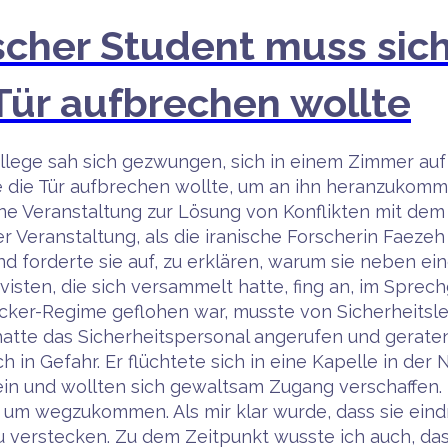
ischer Student muss sic
 Tür aufbrechen wollte
ollege sah sich gezwungen, sich in einem Zimmer au
ie die Tür aufbrechen wollte, um an ihn heranzukomme
ne Veranstaltung zur Lösung von Konflikten mit dem Ti
er Veranstaltung, als die iranische Forscherin Faezeh
 und forderte sie auf, zu erklären, warum sie neben e
visten, die sich versammelt hatte, fing an, im Sprech
ücker-Regime geflohen war, musste von Sicherheits
atte das Sicherheitspersonal angerufen und geraten,
 in Gefahr. Er flüchtete sich in eine Kapelle in der 
 ein und wollten sich gewaltsam Zugang verschaffen. 
, um wegzukommen. Als mir klar wurde, dass sie eindr
u verstecken. Zu dem Zeitpunkt wusste ich auch, d