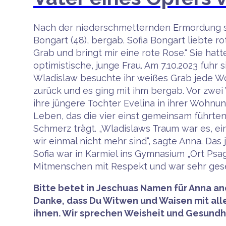
Nach der niederschmetternden Ermordung se
Bongart (48), bergab. Sofia Bongart liebte r
Grab und bringt mir eine rote Rose.“ Sie hat
optimistische, junge Frau. Am 7.10.2023 fuhr
Wladislaw besuchte ihr weißes Grab jede Wo
zurück und es ging mit ihm bergab. Vor zwe
ihre jüngere Tochter Evelina in ihrer Wohn
Leben, das die vier einst gemeinsam führte
Schmerz trägt. „Wladislaws Traum war es, 
wir einmal nicht mehr sind“, sagte Anna. Da
Sofia war in Karmiel ins Gymnasium „Ort Psa
Mitmenschen mit Respekt und war sehr gesell
Bitte betet in Jeschuas Namen für Anna and
Danke, dass Du Witwen und Waisen mit all
ihnen. Wir sprechen Weisheit und Gesundhe