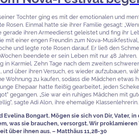
iner Tochter ging es mit der emotionalen und menta
ote Rosen. Einmal hatte sie ihrer Familie gesagt: „We
te gerade ihren Armeedienst geleistet und fing ihr L
 sie mit einer engen Freundin zum Nova-Musikfestiva
che und legte rote Rosen darauf. Er ließ den Schme
i Wochen beendete er sein Leben mit nur 48 Jahren.
ung in Karmiel. Zehn Tage nach dem zweiten schwer
n, und über ihren Versuch, es wieder aufzubauen, wä
eine Wohnung zu kaufen, sodass die Mädchen etwas 
s junge Ehepaar hatte fleißig gearbeitet, jeden Sche
got“ gegangen. „Sie war ein ruhiges Mädchen mit gu
ig“, sagte Adi Alon, ihre ehemalige Klassenlehrerin
 Evelina Bongart. Mögen sie sich von Dir, Vater, i
em, was sie brauchen, versorgst. Wir proklamiere
it über ihnen aus. – Matthäus 11,28-30