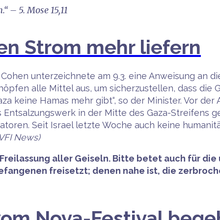
“ – 5. Mose 15,11
nen Strom mehr liefern
li Cohen unterzeichnete am 9.3. eine Anweisung an die
chöpfen alle Mittel aus, um sicherzustellen, dass di
a keine Hamas mehr gibt“, so der Minister. Vor der 
as Entsalzungswerk in der Mitte des Gaza-Streifens g
atoren. Seit Israel letzte Woche auch keine humanitä
 VFI News)
reilassung aller Geiseln. Bitte betet auch für die
Gefangenen freisetzt; denen nahe ist, die zerbro
 vom Nova-Festival beg