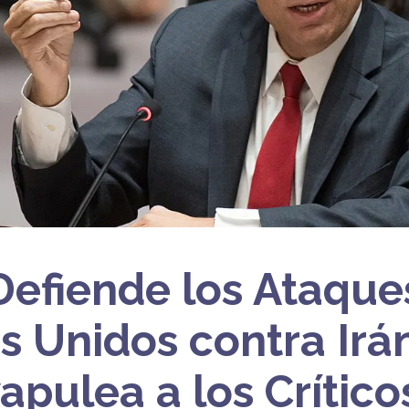
 Defiende los Ataque
s Unidos contra Irán
apulea a los Crítico