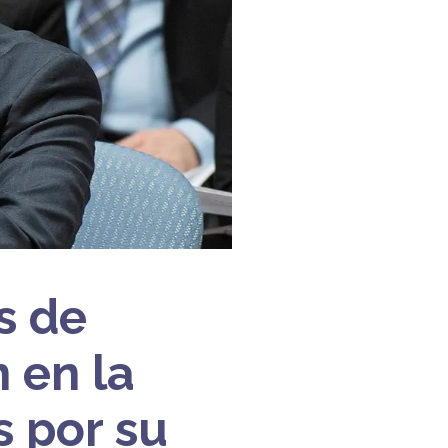
s de
 en la
s por su