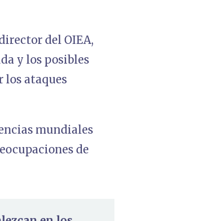
director del OIEA,
da y los posibles
r los ataques
otencias mundiales
reocupaciones de
alezcan en los