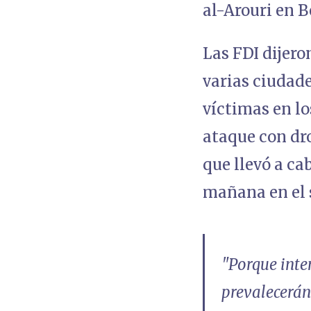
al-Arouri en B
Las FDI dijero
varias ciudades
víctimas en lo
ataque con dro
que llevó a ca
mañana en el s
"Porque inte
prevalecerán"