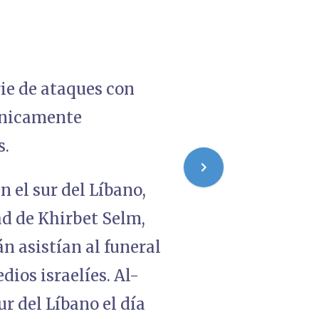
ie de ataques con
rónicamente
s.
n el sur del Líbano,
ad de Khirbet Selm,
n asistían al funeral
dios israelíes. Al-
r del Líbano el día