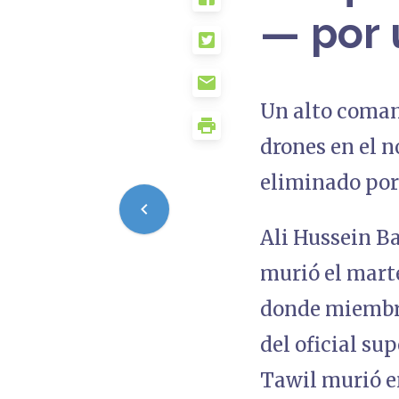
— por 
Un alto coman
drones en el n
eliminado por
Ali Hussein Bar
murió el marte
donde miembros
del oficial su
Tawil murió en