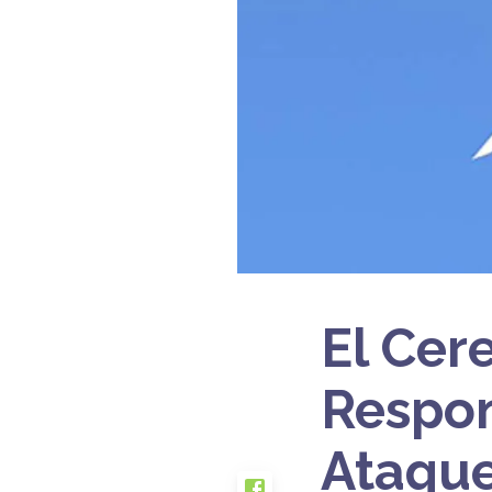
El Cer
Respon
Ataque