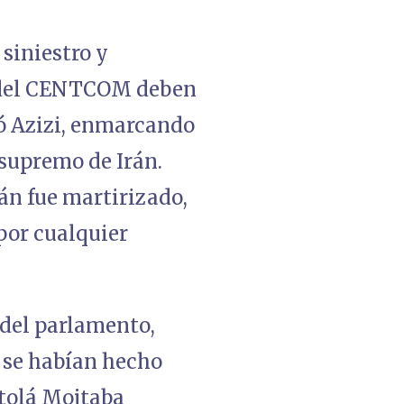
 siniestro y
e del CENTCOM deben
aró Azizi, enmarcando
 supremo de Irán.
án fue martirizado,
por cualquier
del parlamento,
 se habían hecho
atolá Mojtaba