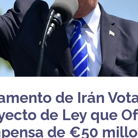
lamento de Irán Vot
yecto de Ley que O
ensa de €50 millo