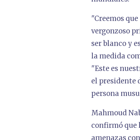
"Creemos que e
vergonzoso pr
ser blanco y e
la medida como
"Este es nuest
el presidente 
persona musul
Mahmoud Nabav
confirmó que 
amenazas cont