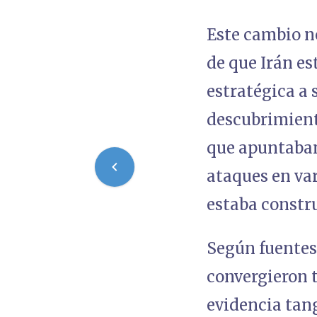
Este cambio no
de que Irán e
estratégica a
descubrimient
que apuntaban
ataques en va
estaba constr
Según fuentes 
convergieron t
evidencia tang