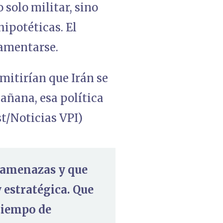
solo militar, sino
hipotéticas. El
 lamentarse.
rmitirían que Irán se
mañana, esa política
st/Noticias VPI)
s amenazas y que
y estratégica. Que
 tiempo de