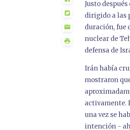
Justo después 
dirigido a las
duración, fue
nuclear de Teh
defensa de Is
Irán había cru
mostraron que
aproximadamen
activamente. E
una vez se hab
intención - ah