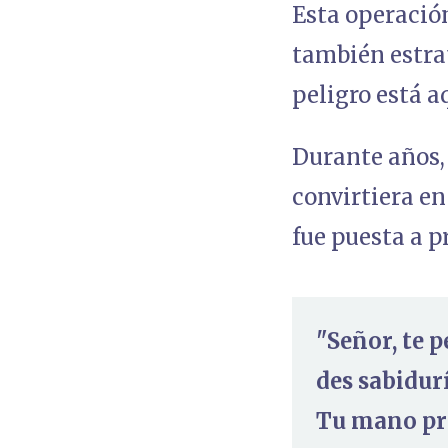
Esta operación
también estrat
peligro está a
Durante años, 
convirtiera en
fue puesta a p
"Señor, te 
des sabidurí
Tu mano pro