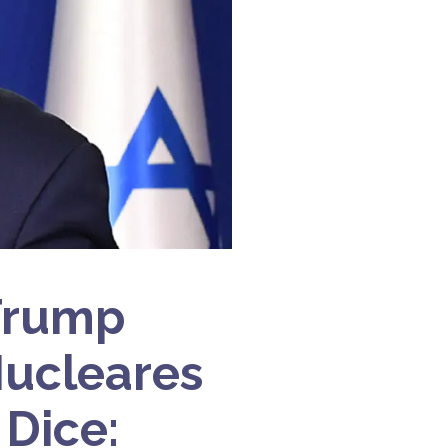
 Trump
Nucleares
 Dice: