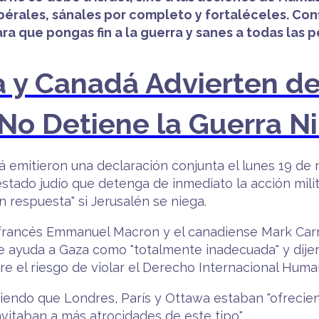
bérales, sánales por completo y fortaléceles. Co
a que pongas fin a la guerra y sanes a todas las per
a y Canadá Advierten de
l No Detiene la Guerra 
dá emitieron una declaración conjunta el lunes 19 de
estado judío que detenga de inmediato la acción mili
respuesta" si Jerusalén se niega.
el francés Emmanuel Macron y el canadiense Mark Carne
e ayuda a Gaza como "totalmente inadecuada" y dijer
re el riesgo de violar el Derecho Internacional Humani
endo que Londres, París y Ottawa estaban "ofrecie
nvitaban a más atrocidades de este tipo".