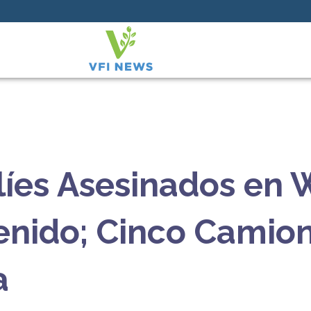
líes Asesinados en
nido; Cinco Camio
a