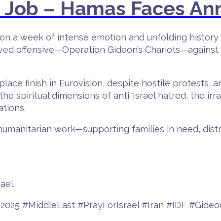
he Job – Hamas Faces Ann
on a week of intense emotion and unfolding history i
newed offensive—Operation Gideon’s Chariots—against
lace finish in Eurovision, despite hostile protests, 
e spiritual dimensions of anti-Israel hatred, the irra
tions.
g humanitarian work—supporting families in need, dist
ael.
25 #MiddleEast #PrayForIsrael #Iran #IDF #Gideons