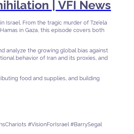
ihilation | VFI News
n Israel. From the tragic murder of Tze’ela
 Hamas in Gaza, this episode covers both
and analyze the growing global bias against
tional behavior of Iran and its proxies, and
ributing food and supplies, and building
Chariots #VisionForIsrael #BarrySegal