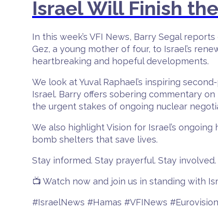
Israel Will Finish t
In this week’s VFI News, Barry Segal reports 
Gez, a young mother of four, to Israel’s re
heartbreaking and hopeful developments.
We look at Yuval Raphael’s inspiring second-p
Israel. Barry offers sobering commentary on th
the urgent stakes of ongoing nuclear negotia
We also highlight Vision for Israel’s ongoin
bomb shelters that save lives.
Stay informed. Stay prayerful. Stay involved.
📺 Watch now and join us in standing with Isr
#IsraelNews #Hamas #VFINews #Eurovision20