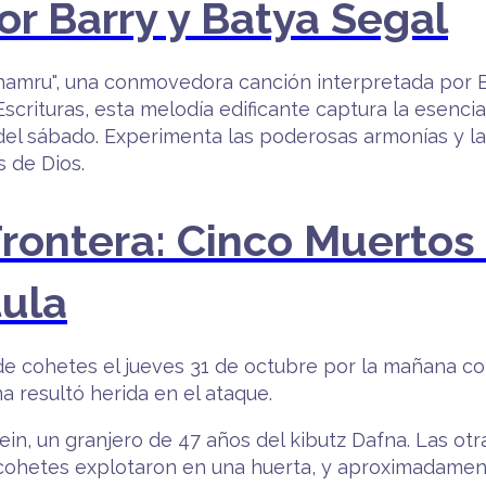
r Barry y Batya Segal
amru", una conmovedora canción interpretada por Ba
scrituras, esta melodía edificante captura la esenci
del sábado. Experimenta las poderosas armonías y la
 de Dios.
Frontera: Cinco Muertos 
ula
 cohetes el jueves 31 de octubre por la mañana con
na resultó herida en el ataque.
in, un granjero de 47 años del kibutz Dafna. Las otr
 cohetes explotaron en una huerta, y aproximadame