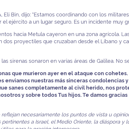
 Eli Bin, dijo: "Estamos coordinando con los militares
el ejército a un lugar seguro. Es un incidente muy g
ntos hacia Metula cayeron en una zona agrícola. Las 
ron dos proyectiles que cruzaban desde el Líbano y c
s sirenas sonaron en varias áreas de Galilea. No s
rsonas que murieron ayer en el ataque con cohete
 Les enviamos nuestras más sinceras condolencias
Que sanes completamente al civil herido, nos prote
nosotros y sobre todos Tus hijos. Te damos gracia
o reflejan necesariamente los puntos de vista u opinio
pertinentes a Israel, el Medio Oriente, la diáspora y 
iles para la oración intercesora.