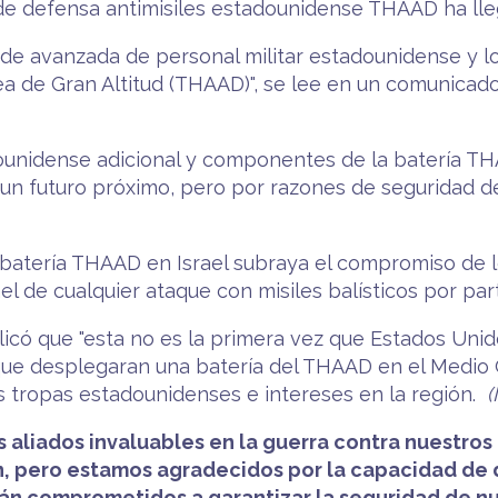
e defensa antimisiles estadounidense THAAD ha lleg
po de avanzada de personal militar estadounidense y 
ea de Gran Altitud (THAAD)", se lee en un comunicado
adounidense adicional y componentes de la batería TH
un futuro próximo, pero por razones de seguridad 
a batería THAAD en Israel subraya el compromiso de 
 de cualquier ataque con misiles balísticos por part
licó que "esta no es la primera vez que Estados Un
s que desplegaran una batería del THAAD en el Medio
s tropas estadounidenses e intereses en la región.
(
 aliados invaluables en la guerra contra nuestro
n, pero estamos agradecidos por la capacidad de
án comprometidos a garantizar la seguridad de n