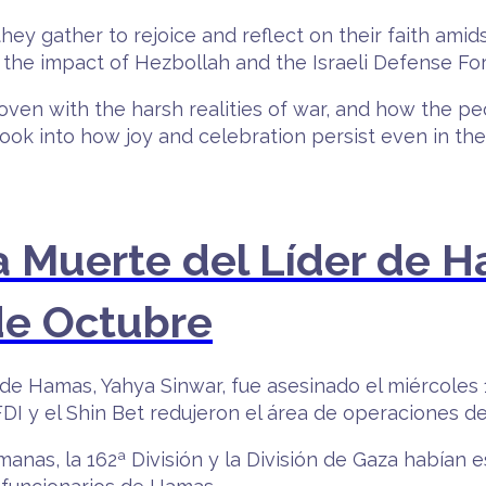
 they gather to rejoice and reflect on their faith amid
g the impact of Hezbollah and the Israeli Defense Fo
ven with the harsh realities of war, and how the peop
l look into how joy and celebration persist even in t
a Muerte del Líder de H
 de Octubre
r de Hamas, Yahya Sinwar, fue asesinado el miércoles
FDI y el Shin Bet redujeron el área de operaciones de
manas, la 162ª División y la División de Gaza había