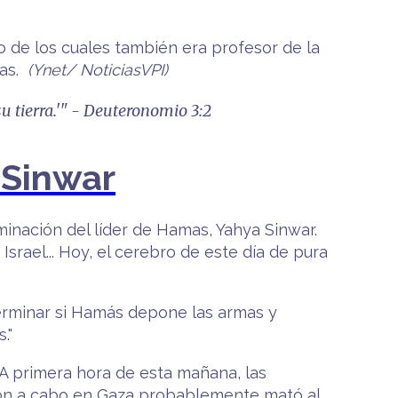
o de los cuales también era profesor de la
mas.
(Ynet/ NoticiasVPI)
u tierra.'" - Deuteronomio 3:2
 Sinwar
minación del líder de Hamas, Yahya Sinwar.
Israel... Hoy, el cerebro de este día de pura
erminar si Hamás depone las armas y
."
"A primera hora de esta mañana, las
aron a cabo en Gaza probablemente mató al