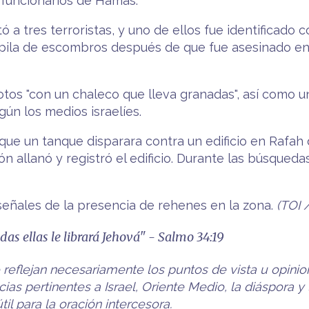
s funcionarios de Hamas.
 a tres terroristas, y uno de ellos fue identificado 
pila de escombros después de que fue asesinado en l
 fotos "con un chaleco que lleva granadas", así como
ún los medios israelíes.
ue un tanque disparara contra un edificio en Rafah q
ón allanó y registró el edificio. Durante las búsqued
 señales de la presencia de rehenes en la zona.
(TOI 
das ellas le librará Jehová" - Salmo 34:19
o reflejan necesariamente los puntos de vista u opinio
ias pertinentes a Israel, Oriente Medio, la diáspora 
l para la oración intercesora.