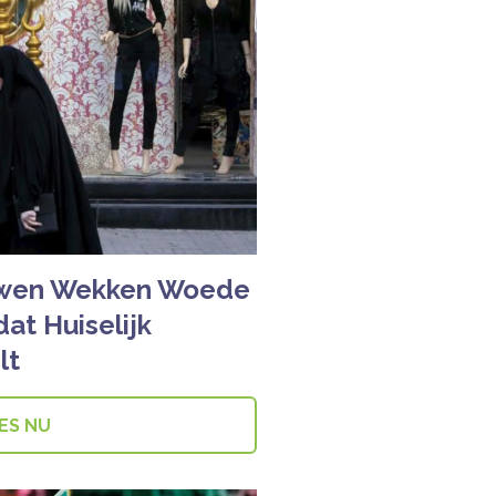
uwen Wekken Woede
at Huiselijk
lt
ES NU