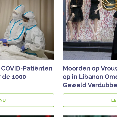
e COVID-Patiënten
Moorden op Vro
r de 1000
op in Libanon Omd
Geweld Verdubbe
 NU
LE