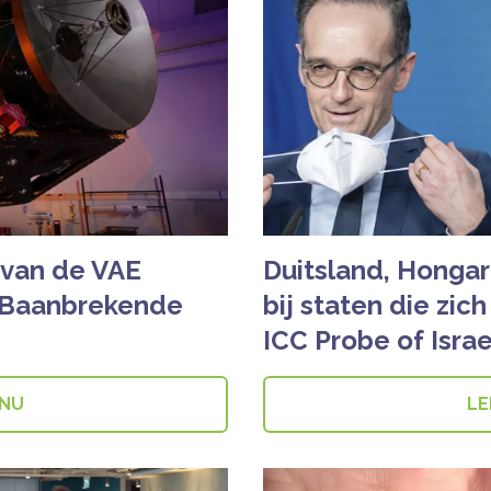
 van de VAE
Duitsland, Hongari
n Baanbrekende
bij staten die zic
ICC Probe of Israe
 NU
LE