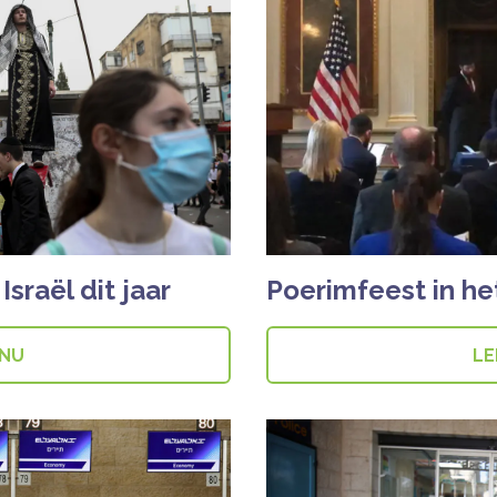
Israël dit jaar
Poerimfeest in he
 NU
LE