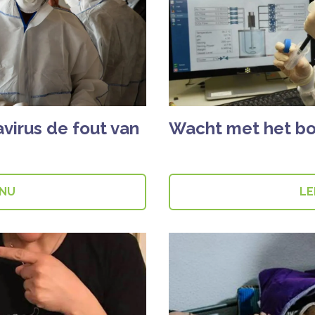
avirus de fout van
Wacht met het bo
 NU
LE