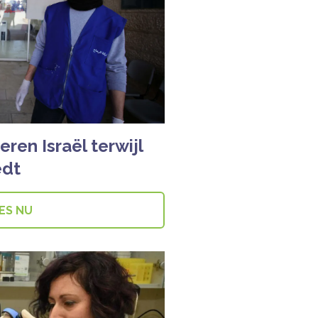
eren Israël terwijl
edt
ES NU