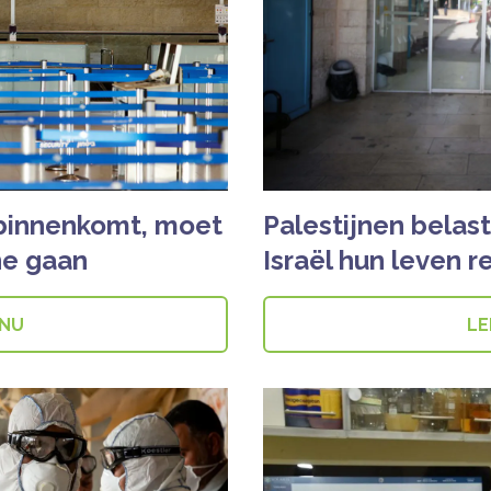
 binnenkomt, moet
Palestijnen belast
ne gaan
Israël hun leven r
 NU
LE