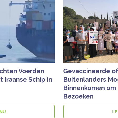
rachten Voerden
Gevaccineerde of
t Iraanse Schip in
Buitenlanders Mog
Binnenkomen om F
Bezoeken
 NU
LE