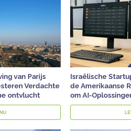
ng van Parijs
Israëlische Star
steren Verdachte
de Amerikaanse R
ne ontvlucht
om AI-Oplossinge
 NU
LE