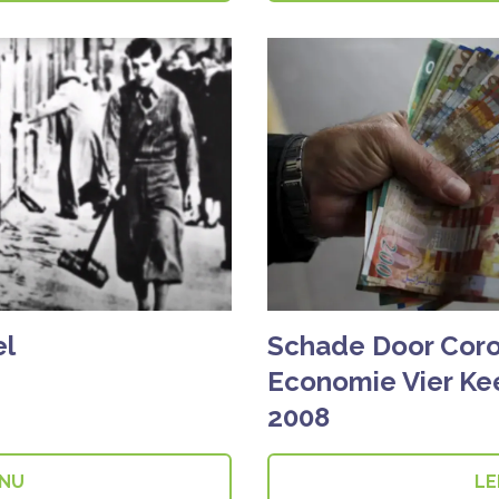
el
Schade Door Coro
Economie Vier Keer
2008
 NU
LE