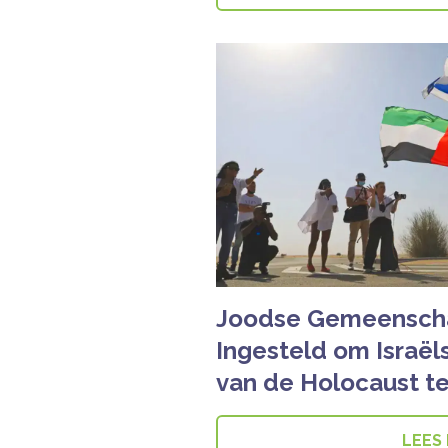
Joodse Gemeenscha
Ingesteld om Israë
van de Holocaust t
LEES