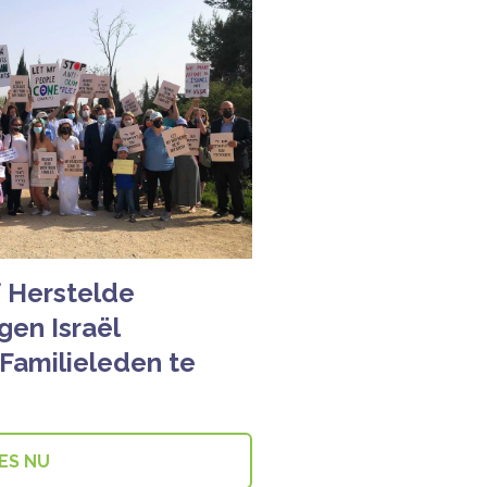
 Herstelde
en Israël
amilieleden te
ES NU