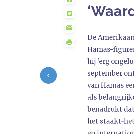
‘Waard
De Amerikaans
Hamas-figuren
hij ‘erg ongel
september ontv
van Hamas een
als belangrijk
benadrukt dat 
het staakt-he
en internation