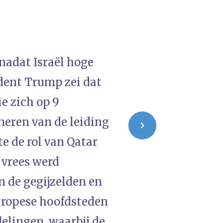
nadat Israël hoge
dent Trump zei dat
ie zich op 9
neren van de leiding
e de rol van Qatar
 vrees werd
n de gegijzelden en
uropese hoofdsteden
delingen, waarbij de