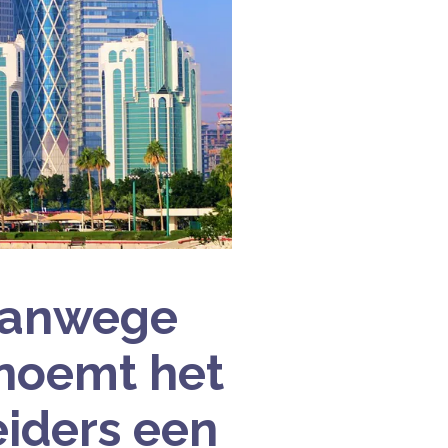
 vanwege
 noemt het
eiders een