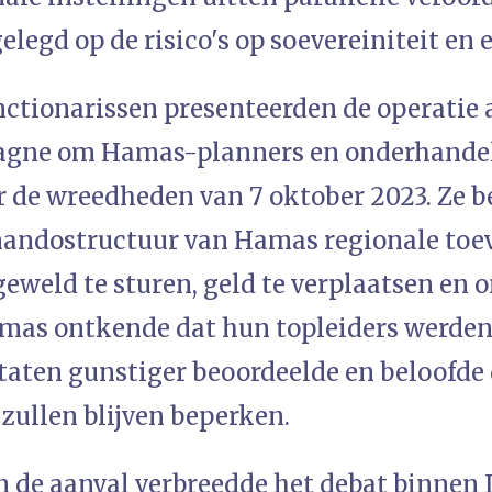
legd op de risico's op soevereiniteit en e
nctionarissen presenteerden de operatie 
agne om Hamas-planners en onderhandel
r de wreedheden van 7 oktober 2023. Ze 
andostructuur van Hamas regionale toev
geweld te sturen, geld te verplaatsen en
mas ontkende dat hun topleiders werden 
ltaten gunstiger beoordeelde en beloofde 
 zullen blijven beperken.
 de aanval verbreedde het debat binnen I