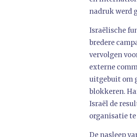
nadruk werd ge
Israëlische fu
bredere camp
vervolgen voo
externe comm
uitgebuit om 
blokkeren. Ha
Israël de resu
organisatie te
De nasleep van