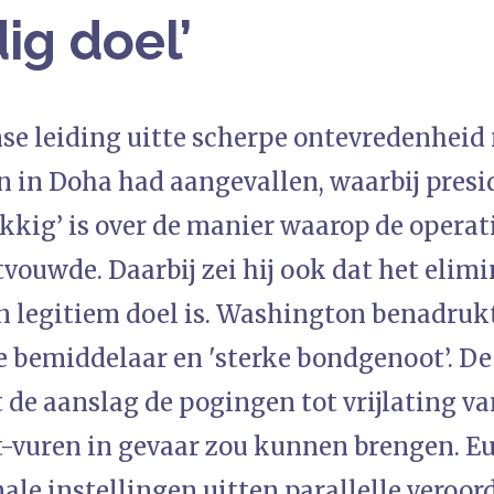
ig doel’
e leiding uitte scherpe ontevredenheid 
 in Doha had aangevallen, waarbij presi
ukkig’ is over de manier waarop de operat
ouwde. Daarbij zei hij ook dat het elimi
 legitiem doel is. Washington benadrukt
e bemiddelaar en 'sterke bondgenoot’. De
de aanslag de pogingen tot vrijlating va
t-vuren in gevaar zou kunnen brengen. E
ale instellingen uitten parallelle veroor