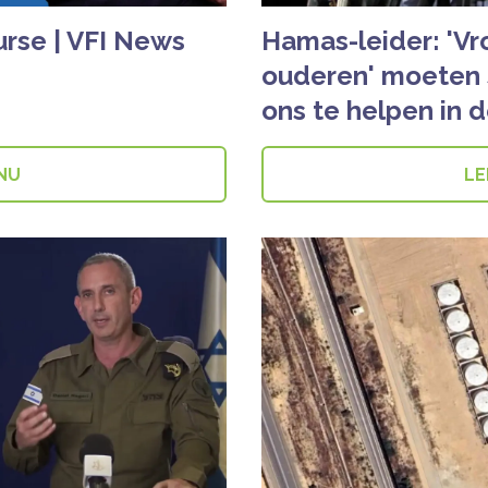
rse | VFI News
Hamas-leider: 'Vr
ouderen' moeten 
ons te helpen in d
 NU
LE