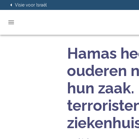
Visie voor Israël
Hamas hee
ouderen n
hun zaak.
terroriste
ziekenhui