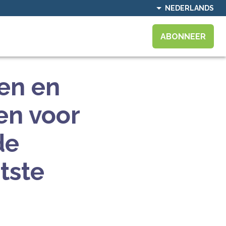
NEDERLANDS
ABONNEER
en en
en voor
de
otste