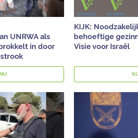
KIJK: Noodzakelij
van UNRWA als
behoeftige gezinn
fbrokkelt in door
Visie voor Israël
 strook
 NU
KI