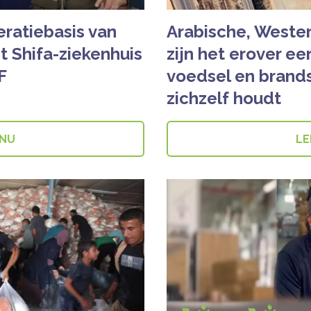
eratiebasis van
Arabische, Wester
t Shifa-ziekenhuis
zijn het erover e
F
voedsel en brands
zichzelf houdt
 NU
LE