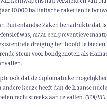
van kernwapens had versneld en van pl
aar 10.000 ballistische raketten te bouw
an Buitenlandse Zaken benadrukte dat Isr
efensief was, maar een preventieve maatre
xistentiële dreiging het hoofd te bieden
urende steun voor bondgenoten als Hamas
anvallen.
epte ook dat de diplomatieke mogelijkhed
n andere keuze heeft dan de Iraanse nucl
oelen rechtstreeks aan te vallen.
(TOI/VFI