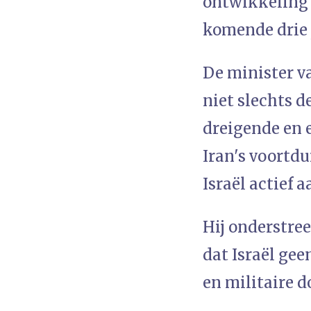
ontwikkeling 
komende drie j
De minister v
niet slechts d
dreigende en e
Iran's voortd
Israël actief a
Hij onderstre
dat Israël gee
en militaire d