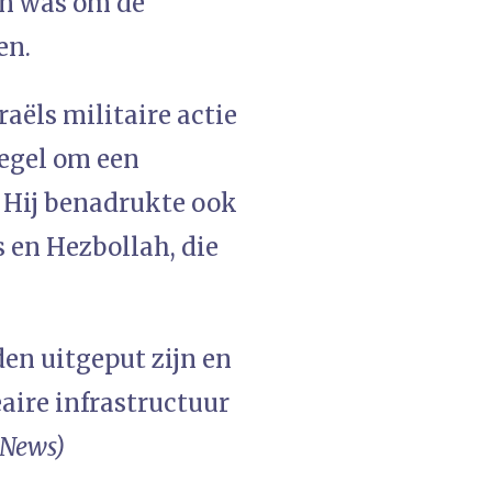
an was om de
en.
aëls militaire actie
gel om een ​​
. Hij benadrukte ook
 en Hezbollah, die
en uitgeput zijn en
eaire infrastructuur
 News)