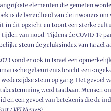
langrijkste elementen die gemeten worde
ek is de bereidheid van de inwoners om 
uit in dit opzicht en toont een sterke cul
n tijden van nood. Tijdens de COVID-19 p
lijke steun de geluksindex van Israël a
023 vond er ook in Israël een opmerkelij
aumatische gebeurtenis bracht een ongek
n wederzijdse steun op gang. Het gevoel 
otsbestemming werd tastbaar. Mensen o
d en een gevoel van betekenis die de indi
Post / VFI Nieuws)