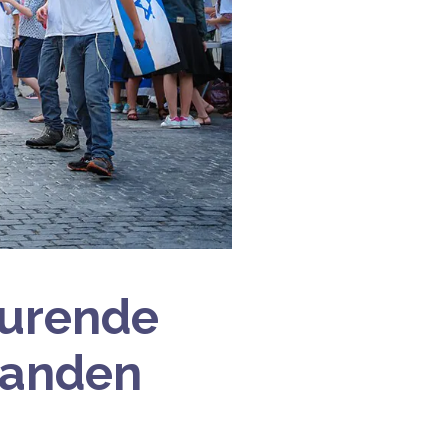
durende
 landen