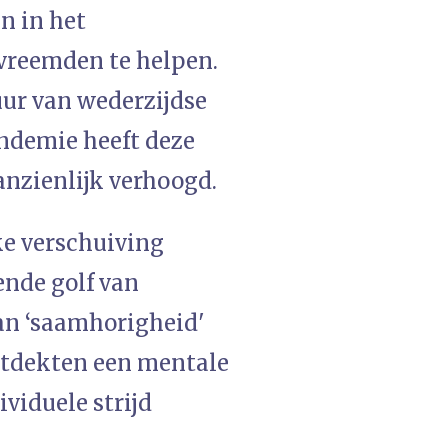
n in het
vreemden te helpen.
tuur van wederzijdse
andemie heeft deze
anzienlijk verhoogd.
ke verschuiving
ende golf van
van ‘saamhorigheid'
ntdekten een mentale
viduele strijd