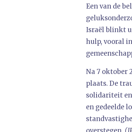
Een van de be
geluksonderzo
Israël blinkt 
hulp, vooral i
gemeenschappe
Na 7 oktober 2
plaats. De tr
solidariteit e
en gedeelde l
standvastighei
overstegen.
(J