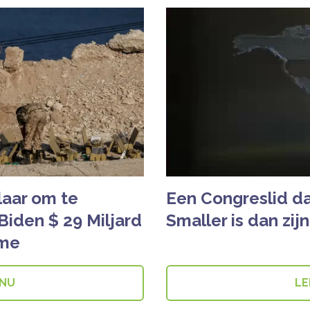
laar om te
Een Congreslid dat
Biden $ 29 Miljard
Smaller is dan zijn
ime
 NU
LE