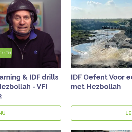
rning & IDF drills
IDF Oefent Voor 
Hezbollah - VFI
met Hezbollah
2
 NU
LE