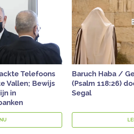
Hackte Telefoons
Baruch Haba / Ge
e Vallen; Bewijs
(Psalm 118:26) do
jn in
Segal
banken
 NU
LE