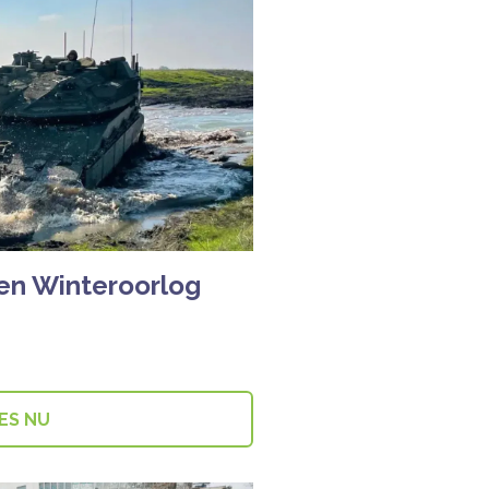
een Winteroorlog
ES NU