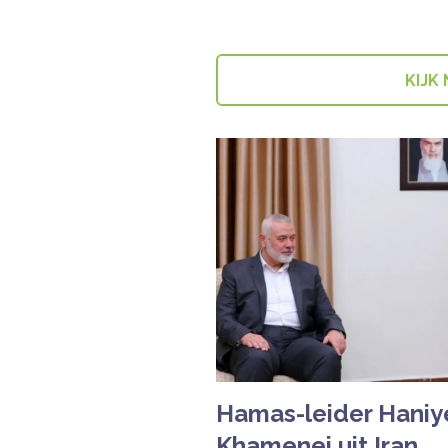
KIJK
Hamas-leider Hani
Khamenei uit Iran