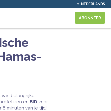
NEDERLANDS
ABONNEER
tische
 Hamas-
 van belangrijke
profetieën en
BID
voor
8 minuten van je tijd!