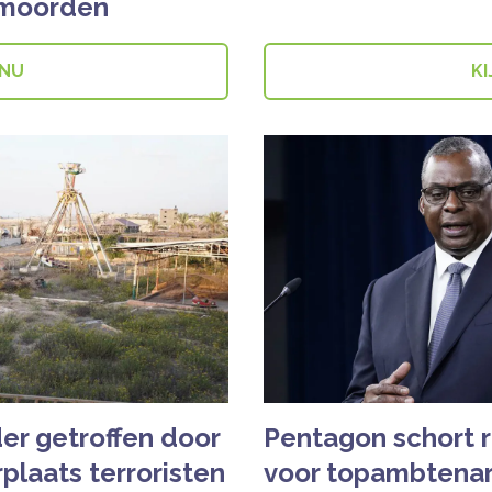
rmoorden
 NU
KI
er getroffen door
Pentagon schort r
plaats terroristen
voor topambtenare