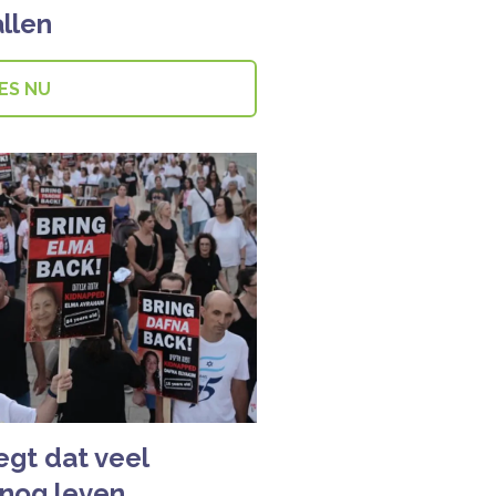
allen
ES NU
egt dat veel
 nog leven