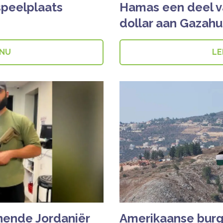
speelplaats
Hamas een deel v
dollar aan Gazahul
 NU
LE
onende Jordaniër
Amerikaanse burg