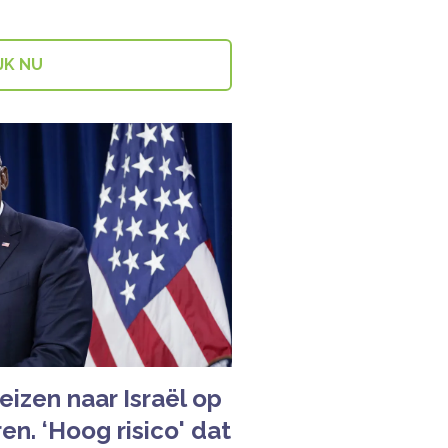
JK NU
eizen naar Israël op
n. ‘Hoog risico' dat