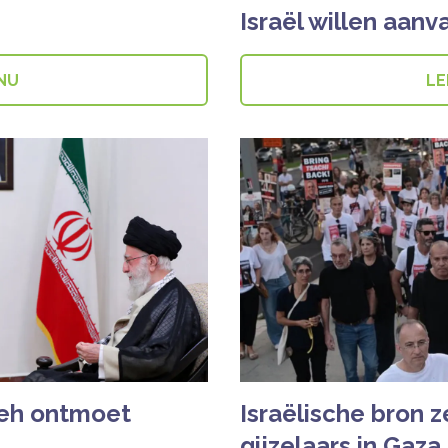
Israël willen aanv
 NU
LE
yeh ontmoet
Israëlische bron z
gijzelaars in Gaza