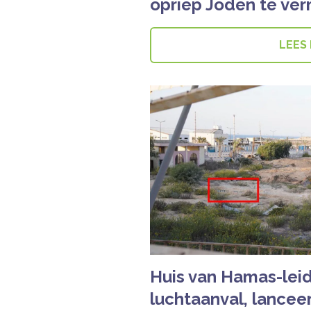
opriep Joden te ve
LEES
Huis van Hamas-leid
luchtaanval, lanceer