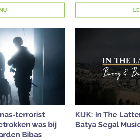
 NU
LE
mas-terrorist
KIJK: In The Latte
trokken was bij
Batya Segal Musi
arden Bibas