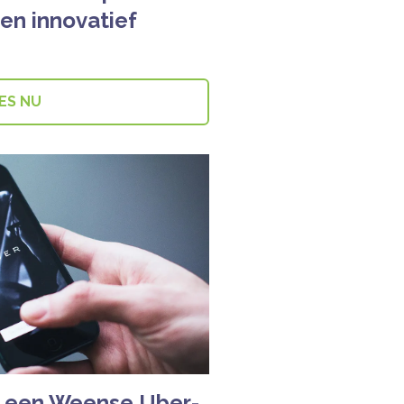
en innovatief
ES NU
it een Weense Uber-