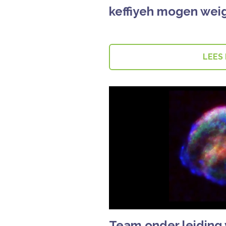
keffiyeh mogen wei
LEES
Team onder leiding 