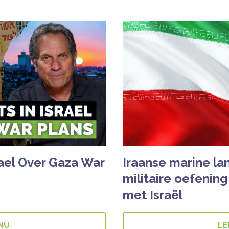
rael Over Gaza War
Iraanse marine la
militaire oefening
met Israël
 NU
LE