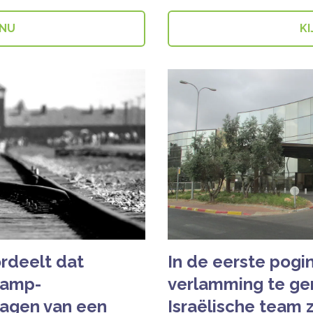
 NU
KI
rdeelt dat
In de eerste pogi
kamp-
verlamming te ge
agen van een
Israëlische team z