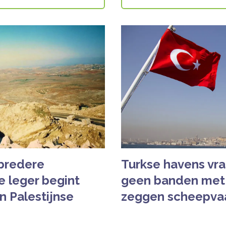
bredere
Turkse havens vr
e leger begint
geen banden met 
 Palestijnse
zeggen scheepva