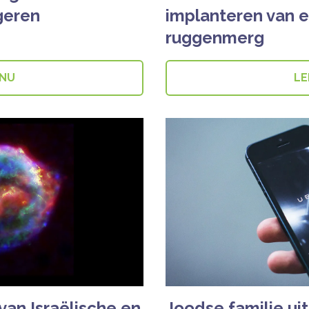
geren
implanteren van e
ruggenmerg
 NU
LE
van Israëlische en
Joodse familie u