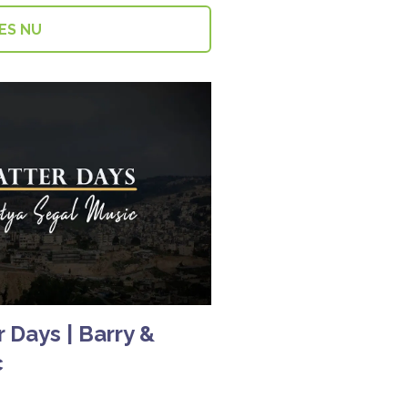
ES NU
r Days | Barry &
c