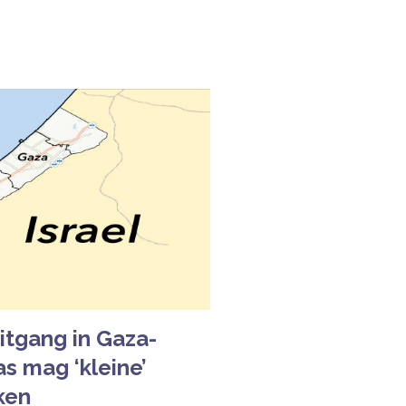
itgang in Gaza-
s mag ‘kleine’
ken