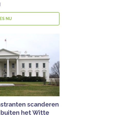
g
ES NU
nstranten scanderen
 buiten het Witte