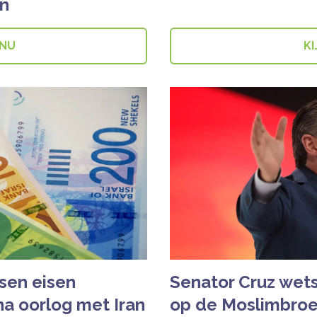
n
 NU
KI
sen eisen
Senator Cruz wets
a oorlog met Iran
op de Moslimbro