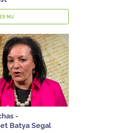
ES NU
chas -
met Batya Segal