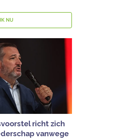
JK NU
voorstel richt zich
ederschap vanwege