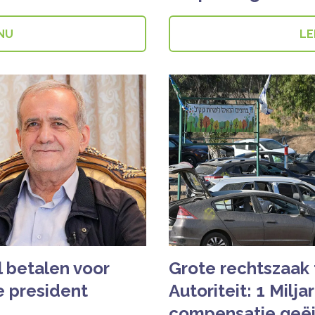
 NU
LE
al betalen voor
Grote rechtszaak 
e president
Autoriteit: 1 Milj
compensatie geëi