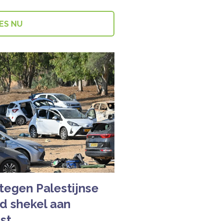
ES NU
tegen Palestijnse
ard shekel aan
st