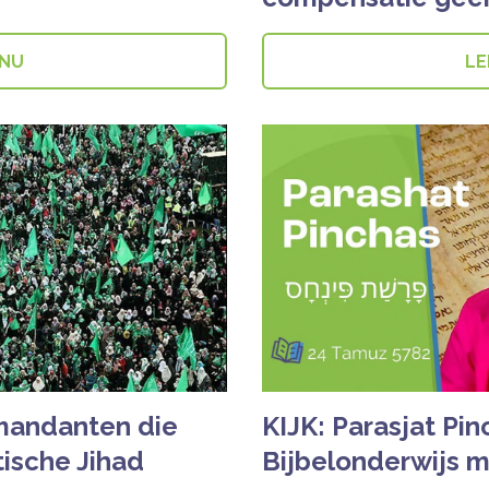
 NU
LE
mandanten die
KIJK: Parasjat Pin
ische Jihad
Bijbelonderwijs 