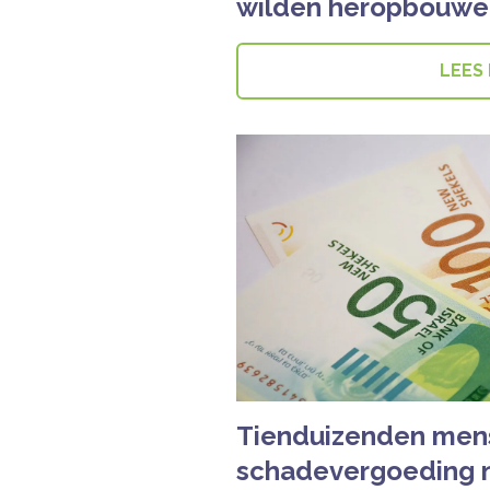
wilden heropbouwe
LEES
Tienduizenden men
schadevergoeding n