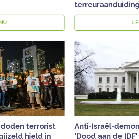
terreuraanduidin
 NU
LE
 doden terrorist
Anti-Israël-demo
ijzeld hield in
'Dood aan de IDF'