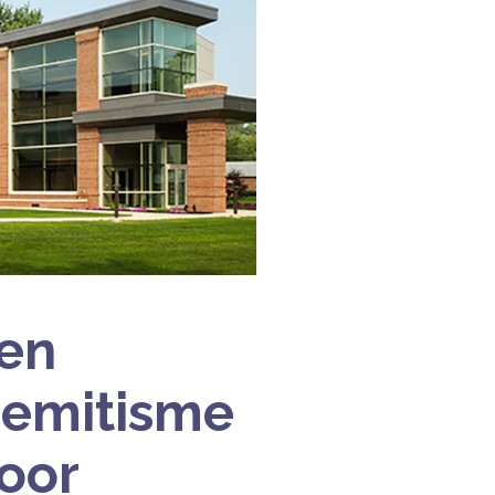
ten
semitisme
voor