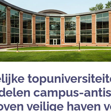
lijke topuniversitei
delen campus-anti
oven veilige haven 