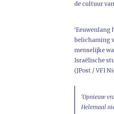
de cultuur va
‘Eeuwenlang h
belichaming va
menselijke wa
Israëlische s
(JPost / VFI N
‘Opnieuw vra
Helemaal nie