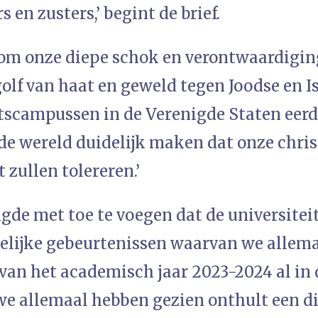
 en zusters,’ begint de brief.
 om onze diepe schok en verontwaardiging
golf van haat en geweld tegen Joodse en I
tscampussen in de Verenigde Staten eerde
de wereld duidelijk maken dat onze chris
 zullen tolereren.’
lgde met toe te voegen dat de universitei
kelijke gebeurtenissen waarvan we allem
van het academisch jaar 2023-2024 al in 
we allemaal hebben gezien onthult een d