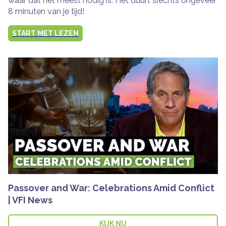
waar dat het meest nodig is. Het duurt slechts ongeveer
8 minuten van je tijd!
START MET LEZEN
Passover and War: Celebrations Amid Conflict
| VFI News
KIJK NU