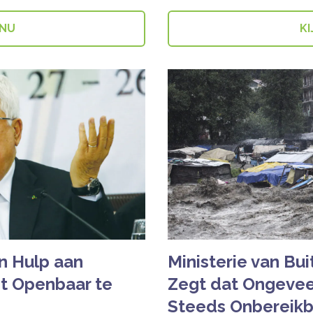
 NU
KI
n Hulp aan
Ministerie van Bu
it Openbaar te
Zegt dat Ongeveer
Steeds Onbereikba