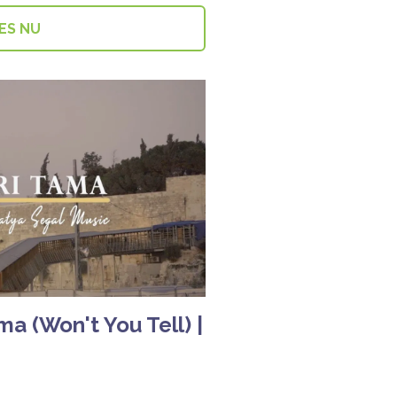
ES NU
a (Won't You Tell) |