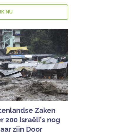
JK NU
itenlandse Zaken
 200 Israëli's nog
ar zijn Door