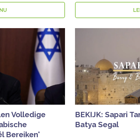
 NU
LE
en Volledige
BEKIJK: Sapari Tam
rabische
Batya Segal
ël Bereiken'