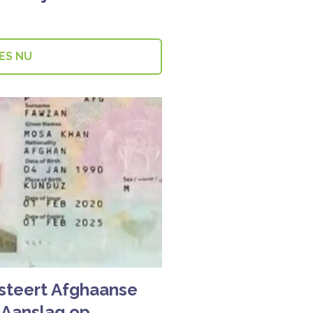
ES NU
esteert Afghaanse
 Aanslag op