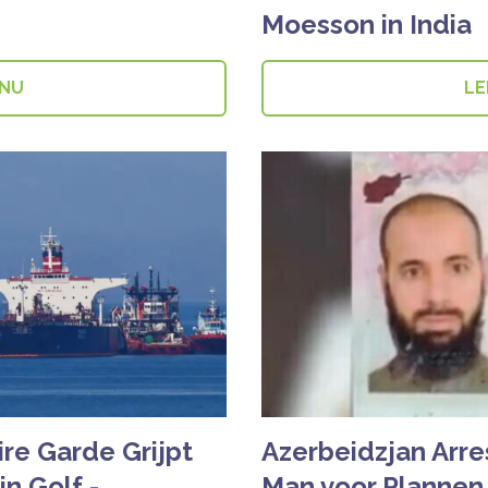
Moesson in India
 NU
LE
ire Garde Grijpt
Azerbeidzjan Arr
n Golf -
Man voor Plannen