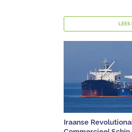
LEES
Iraanse Revolutiona
Commercieel Schip i