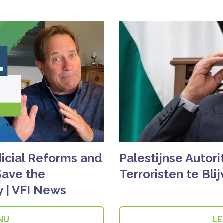
dicial Reforms and
Palestijnse Autori
Save the
Terroristen te Bli
y | VFI News
 NU
LE