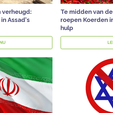
n verheugd:
Te midden van de 
 in Assad's
roepen Koerden in
hulp
 NU
LE