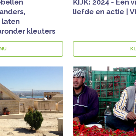
ebellen
KIJK: 2024 - Een v
anders,
liefde en actie | V
 laten
ronder kleuters
 NU
KI