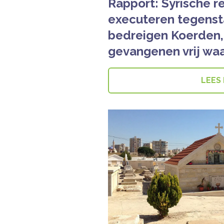
Rapport: Syrische r
executeren tegenst
bedreigen Koerden,
gevangenen vrij waa
LEES