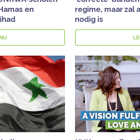
 Hamas en
regime, maar zal 
Jihad
nodig is
 NU
LE