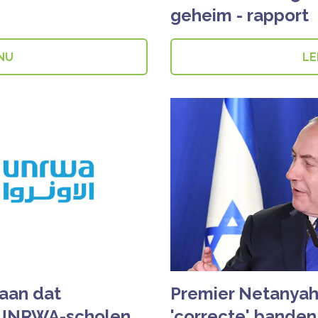
geheim - rapport
 NU
LE
aan dat
Premier Netanyahu
 UNRWA-scholen
'correcte' banden