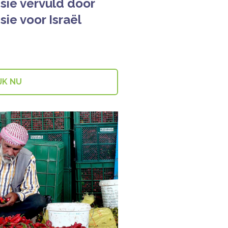
isie vervuld door
isie voor Israël
JK NU