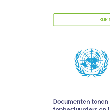
KIJK
Documenten tonen 
topbestuurders op