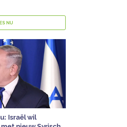
ES NU
: Israël wil
 met nieuw Syrisch