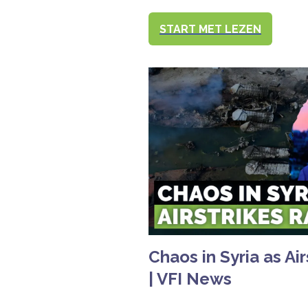
START MET LEZEN
Chaos in Syria as Ai
| VFI News