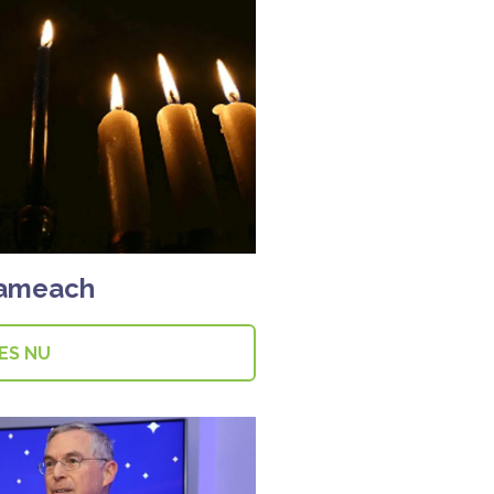
Sameach
ES NU