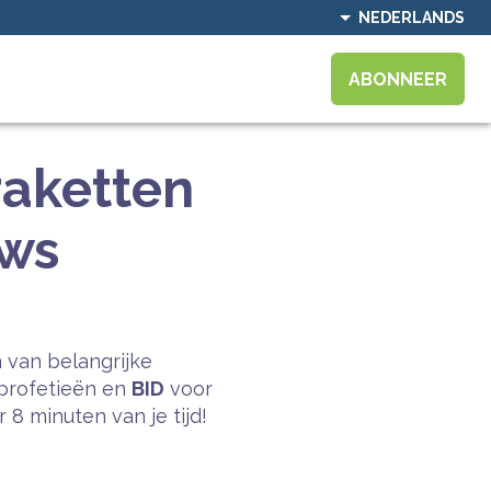
NEDERLANDS
ABONNEER
raketten
uws
 van belangrijke
profetieën en
BID
voor
8 minuten van je tijd!