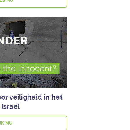
ES NU
r veiligheid in het
 Israël
JK NU