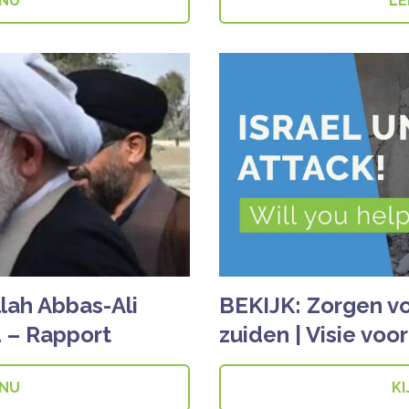
 NU
LE
lah Abbas-Ali
BEKIJK: Zorgen voo
 – Rapport
zuiden | Visie voor
 NU
KI