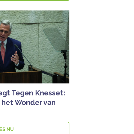
egt Tegen Knesset:
r het Wonder van
ES NU