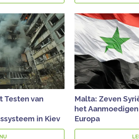
t Testen van
Malta: Zeven Syri
het Aanmoedigen v
ssysteem in Kiev
Europa
 NU
LE