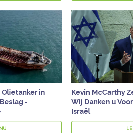
Olietanker in
Kevin McCarthy Z
 Beslag -
Wij Danken u Voo
e
Israël
 NU
LE