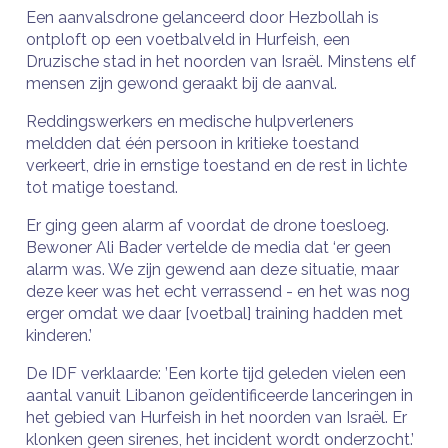
Een aanvalsdrone gelanceerd door Hezbollah is
ontploft op een voetbalveld in Hurfeish, een
Druzische stad in het noorden van Israël. Minstens elf
mensen zijn gewond geraakt bij de aanval.
Reddingswerkers en medische hulpverleners
meldden dat één persoon in kritieke toestand
verkeert, drie in ernstige toestand en de rest in lichte
tot matige toestand.
Er ging geen alarm af voordat de drone toesloeg.
Bewoner Ali Bader vertelde de media dat ‘er geen
alarm was. We zijn gewend aan deze situatie, maar
deze keer was het echt verrassend - en het was nog
erger omdat we daar [voetbal] training hadden met
kinderen.’
De IDF verklaarde: ’Een korte tijd geleden vielen een
aantal vanuit Libanon geïdentificeerde lanceringen in
het gebied van Hurfeish in het noorden van Israël. Er
klonken geen sirenes, het incident wordt onderzocht.’