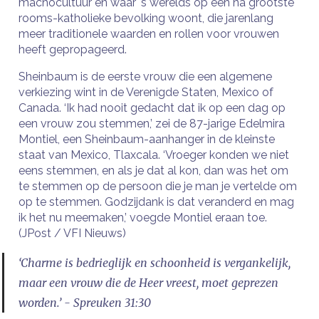
machocultuur en waar 's werelds op één na grootste
rooms-katholieke bevolking woont, die jarenlang
meer traditionele waarden en rollen voor vrouwen
heeft gepropageerd.
Sheinbaum is de eerste vrouw die een algemene
verkiezing wint in de Verenigde Staten, Mexico of
Canada. ‘Ik had nooit gedacht dat ik op een dag op
een vrouw zou stemmen,’ zei de 87-jarige Edelmira
Montiel, een Sheinbaum-aanhanger in de kleinste
staat van Mexico, Tlaxcala. ‘Vroeger konden we niet
eens stemmen, en als je dat al kon, dan was het om
te stemmen op de persoon die je man je vertelde om
op te stemmen. Godzijdank is dat veranderd en mag
ik het nu meemaken,’ voegde Montiel eraan toe.
(JPost / VFI Nieuws)
‘Charme is bedrieglijk en schoonheid is vergankelijk,
maar een vrouw die de Heer vreest, moet geprezen
worden.’ - Spreuken 31:30