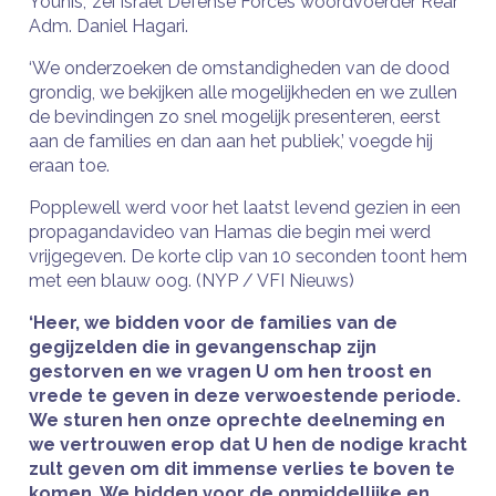
Younis,’ zei Israel Defense Forces woordvoerder Rear
Adm. Daniel Hagari.
‘We onderzoeken de omstandigheden van de dood
grondig, we bekijken alle mogelijkheden en we zullen
de bevindingen zo snel mogelijk presenteren, eerst
aan de families en dan aan het publiek,’ voegde hij
eraan toe.
Popplewell werd voor het laatst levend gezien in een
propagandavideo van Hamas die begin mei werd
vrijgegeven. De korte clip van 10 seconden toont hem
met een blauw oog. (NYP / VFI Nieuws)
‘Heer, we bidden voor de families van de
gegijzelden die in gevangenschap zijn
gestorven en we vragen U om hen troost en
vrede te geven in deze verwoestende periode.
We sturen hen onze oprechte deelneming en
we vertrouwen erop dat U hen de nodige kracht
zult geven om dit immense verlies te boven te
komen. We bidden voor de onmiddellijke en