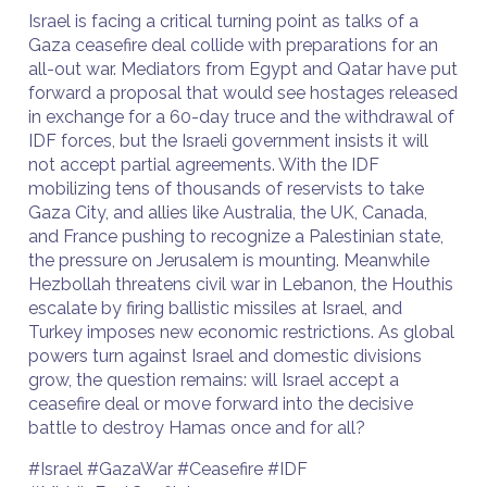
Israel is facing a critical turning point as talks of a
Gaza ceasefire deal collide with preparations for an
all-out war. Mediators from Egypt and Qatar have put
forward a proposal that would see hostages released
in exchange for a 60-day truce and the withdrawal of
IDF forces, but the Israeli government insists it will
not accept partial agreements. With the IDF
mobilizing tens of thousands of reservists to take
Gaza City, and allies like Australia, the UK, Canada,
and France pushing to recognize a Palestinian state,
the pressure on Jerusalem is mounting. Meanwhile
Hezbollah threatens civil war in Lebanon, the Houthis
escalate by firing ballistic missiles at Israel, and
Turkey imposes new economic restrictions. As global
powers turn against Israel and domestic divisions
grow, the question remains: will Israel accept a
ceasefire deal or move forward into the decisive
battle to destroy Hamas once and for all?
#Israel #GazaWar #Ceasefire #IDF