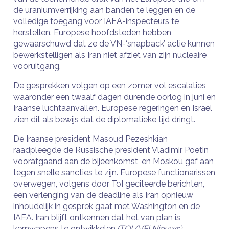
de uraniumverrijking aan banden te leggen en de
volledige toegang voor IAEA-inspecteurs te
herstellen. Europese hoofdsteden hebben
gewaarschuwd dat ze de VN-‘snapback’ actie kunnen
bewerkstelligen als Iran niet afziet van zijn nucleaire
vooruitgang.
De gesprekken volgen op een zomer vol escalaties,
waaronder een twaalf dagen durende oorlog in juni en
Iraanse luchtaanvallen. Europese regeringen en Israël
zien dit als bewijs dat de diplomatieke tijd dringt.
De Iraanse president Masoud Pezeshkian
raadpleegde de Russische president Vladimir Poetin
voorafgaand aan de bijeenkomst, en Moskou gaf aan
tegen snelle sancties te zijn. Europese functionarissen
overwegen, volgens door ToI geciteerde berichten,
een verlenging van de deadline als Iran opnieuw
inhoudelijk in gesprek gaat met Washington en de
IAEA. Iran blijft ontkennen dat het van plan is
kernwapens te ontwikkelen.
(TOI/VFI Nieuws)