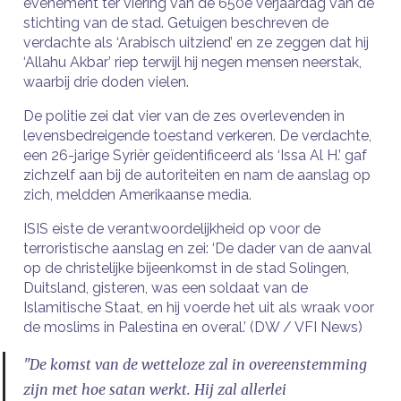
evenement ter viering van de 650e verjaardag van de
stichting van de stad. Getuigen beschreven de
verdachte als ‘Arabisch uitziend’ en ze zeggen dat hij
‘Allahu Akbar’ riep terwijl hij negen mensen neerstak,
waarbij drie doden vielen.
De politie zei dat vier van de zes overlevenden in
levensbedreigende toestand verkeren. De verdachte,
een 26-jarige Syriër geïdentificeerd als ‘Issa Al H.’ gaf
zichzelf aan bij de autoriteiten en nam de aanslag op
zich, meldden Amerikaanse media.
ISIS eiste de verantwoordelijkheid op voor de
terroristische aanslag en zei: ‘De dader van de aanval
op de christelijke bijeenkomst in de stad Solingen,
Duitsland, gisteren, was een soldaat van de
Islamitische Staat, en hij voerde het uit als wraak voor
de moslims in Palestina en overal.’ (DW / VFI News)
"De komst van de wetteloze zal in overeenstemming
zijn met hoe satan werkt. Hij zal allerlei