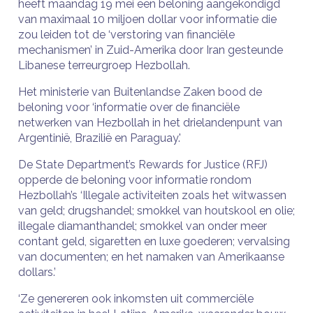
heeft maandag 19 mei een beloning aangekondigd
van maximaal 10 miljoen dollar voor informatie die
zou leiden tot de ‘verstoring van financiële
mechanismen’ in Zuid-Amerika door Iran gesteunde
Libanese terreurgroep Hezbollah.
Het ministerie van Buitenlandse Zaken bood de
beloning voor ‘informatie over de financiële
netwerken van Hezbollah in het drielandenpunt van
Argentinië, Brazilië en Paraguay.'
De State Department’s Rewards for Justice (RFJ)
opperde de beloning voor informatie rondom
Hezbollah’s ‘Illegale activiteiten zoals het witwassen
van geld; drugshandel; smokkel van houtskool en olie;
illegale diamanthandel; smokkel van onder meer
contant geld, sigaretten en luxe goederen; vervalsing
van documenten; en het namaken van Amerikaanse
dollars.’
‘Ze genereren ook inkomsten uit commerciële