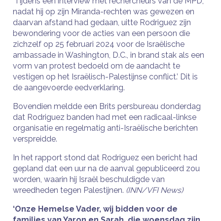
‘Tijdens een interview met rechercheurs van de MPD,
nadat hij op zijn Miranda-rechten was gewezen en
daarvan afstand had gedaan, uitte Rodriguez zijn
bewondering voor de acties van een persoon die
zichzelf op 25 februari 2024 voor de Israëlische
ambassade in Washington, D.C., in brand stak als een
vorm van protest bedoeld om de aandacht te
vestigen op het Israëlisch-Palestijnse conflict.’ Dit is
de aangevoerde eedverklaring.
Bovendien meldde een Brits persbureau donderdag
dat Rodriguez banden had met een radicaal-linkse
organisatie en regelmatig anti-Israëlische berichten
verspreidde.
In het rapport stond dat Rodriguez een bericht had
gepland dat een uur na de aanval gepubliceerd zou
worden, waarin hij Israël beschuldigde van
wreedheden tegen Palestijnen.
(INN/VFI News)
‘Onze Hemelse Vader, wij bidden voor de
families van Yaron en Sarah, die woensdag zijn