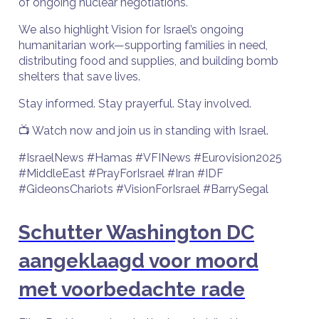
of ongoing nuclear negotiations.
We also highlight Vision for Israel’s ongoing
humanitarian work—supporting families in need,
distributing food and supplies, and building bomb
shelters that save lives.
Stay informed. Stay prayerful. Stay involved.
📺 Watch now and join us in standing with Israel.
#IsraelNews #Hamas #VFINews #Eurovision2025
#MiddleEast #PrayForIsrael #Iran #IDF
#GideonsChariots #VisionForIsrael #BarrySegal
Schutter Washington DC
aangeklaagd voor moord
met voorbedachte rade