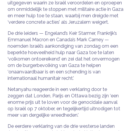
uitgegeven waarin ze Israël veroordelen en oproepen
om onmiddellijk te stoppen met militaire actie in Gaza
en meer hulp toe te staan, waarbij men dreigde met
‘verdere concrete acties’ als Jeruzalem weigert.
De drie leiders — Engeland’s Keir Starmer, Frankrijk’s
Emmanuel Macron en Canada’s Mark Carney —
noemden Israël’s aankondiging van zondag om een ​​
beperkte hoeveelheid hulp naar Gaza toe te laten
‘volkomen ontoereikend’ en zei dat het onvermogen
om de burgerbevolking van Gaza te helpen
‘onaanvaardbaar is en een schending is van
internationaal humanitair recht.’
Netanyahu reageerde in een verklaring door te
zeggen dat Londen, Parijs en Ottawa bezig zijn ‘een
enorme prijs uit te loven voor de genocidale aanval
op Israël op 7 oktober, en tegelijkertijd uitnodigen tot
meer van dergelijke wreedheden.'
De eerdere verklaring van de drie westerse landen