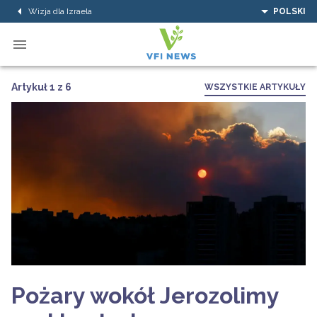
Wizja dla Izraela
POLSKI
Artykuł 1 z 6
WSZYSTKIE ARTYKUŁY
Pożary wokół Jerozolimy