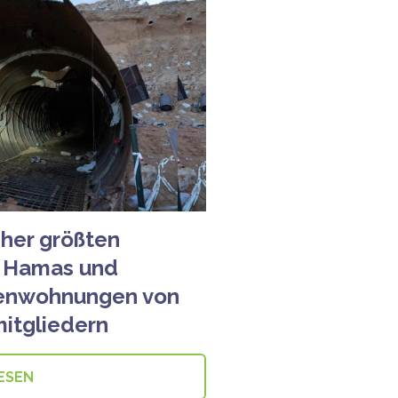
sher größten
r Hamas und
ienwohnungen von
itgliedern
ESEN