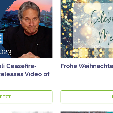
li Ceasefire-
Frohe Weihnachte
Releases Video of
JETZT
L