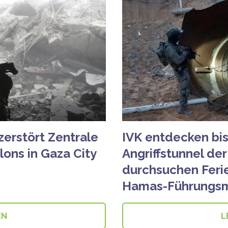
erstört Zentrale
IVK entdecken bi
lons in Gaza City
Angriffstunnel de
durchsuchen Fer
Hamas-Führungsm
EN
L