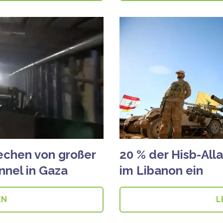
echen von großer
20 % der Hisb-All
nnel in Gaza
im Libanon ein
EN
L