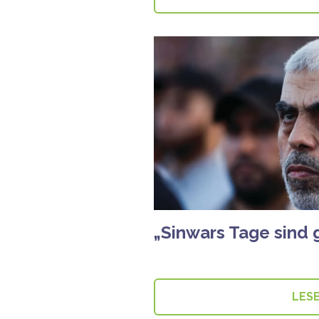
„Sinwars Tage sind g
LES