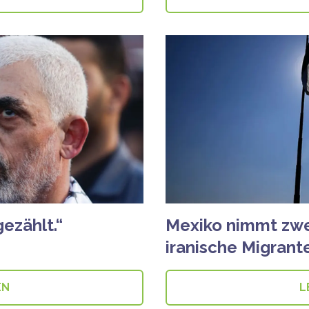
ezählt.“
Mexiko nimmt zwe
iranische Migrant
EN
L