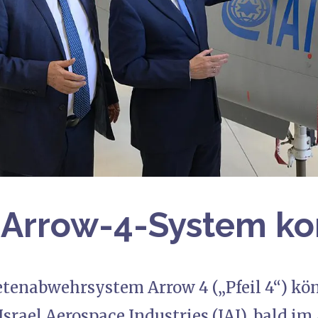
 Arrow-4-System k
tenabwehrsystem Arrow 4 („Pfeil 4“) könn
srael Aerospace Industries (IAI), bald im