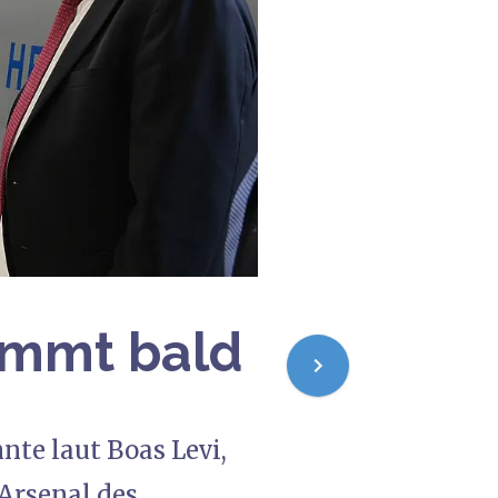
ommt bald
te laut Boas Levi,
 Arsenal des