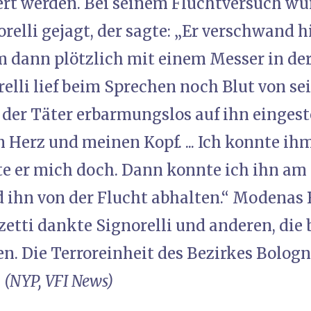
rt werden. Bei seinem Fluchtversuch wu
relli gejagt, der sagte: „Er verschwand h
 dann plötzlich mit einem Messer in de
orelli lief beim Sprechen noch Blut von 
 der Täter erbarmungslos auf ihn eingest
n Herz und meinen Kopf. ... Ich konnte i
e er mich doch. Dann konnte ich ihn a
d ihn von der Flucht abhalten.“ Modenas
tti dankte Signorelli und anderen, die 
n. Die Terroreinheit des Bezirkes Bologna
.
(NYP, VFI News)