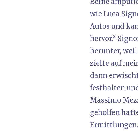
Beine amputie
wie Luca Signo
Autos und kam
hervor.“ Sign
herunter, weil
zielte auf mei
dann erwischt
festhalten un
Massimo Mezze
geholfen hatte
Ermittlungen