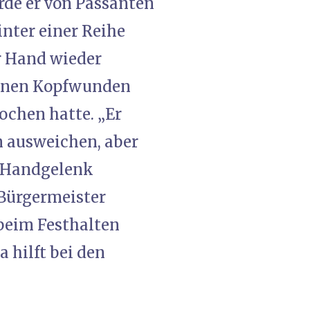
rde er von Passanten
inter einer Reihe
r Hand wieder
seinen Kopfwunden
ochen hatte. „Er
hm ausweichen, aber
m Handgelenk
 Bürgermeister
beim Festhalten
 hilft bei den