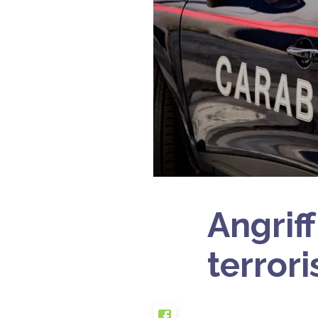
Angrif
terror