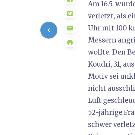
Am 16.5. wurd
verletzt, als 
Uhr mit 100 
Messern angrif
wollte. Den B
Koudri, 31, au
Motiv sei unk
nicht ausschl
Luft geschleu
52-jährige Fr
schwer verlet