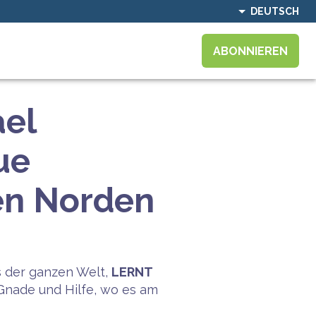
DEUTSCH
ABONNIEREN
ael
ue
den Norden
s der ganzen Welt,
LERNT
Gnade und Hilfe, wo es am