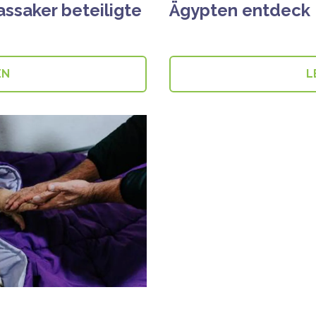
ssaker beteiligte
Ägypten entdeck
EN
L