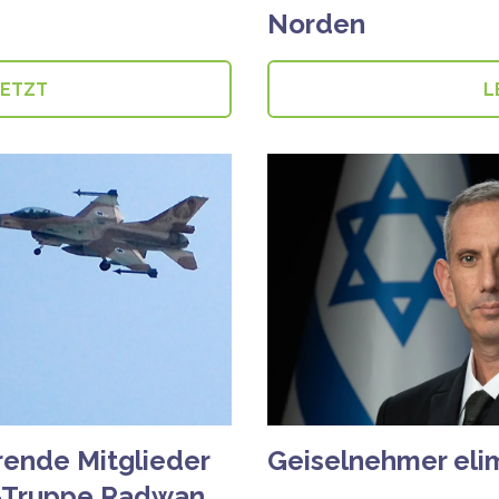
Norden
JETZT
L
rende Mitglieder
Geiselnehmer elim
te-Truppe Radwan