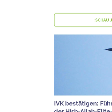
SCHAU 
IVK bestätigen: Füh
der Hisb-Allah-Eli