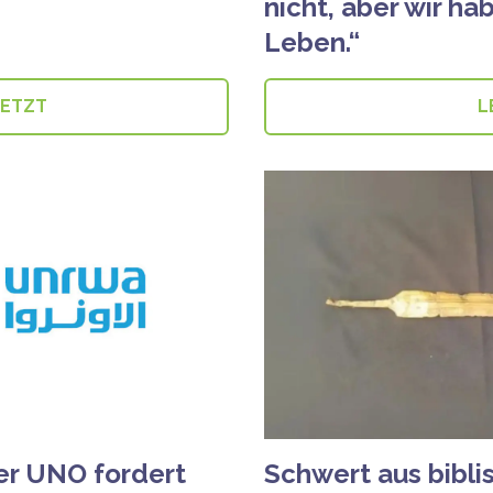
nicht, aber wir h
Leben.“
JETZT
L
er UNO fordert
Schwert aus bibli