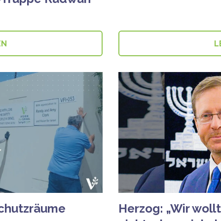
EN
L
Schutzräume
Herzog: „Wir woll