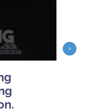
ing
ing
on.