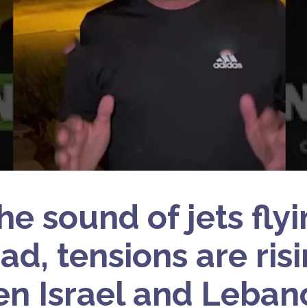
he sound of jets fly
ad, tensions are ris
n Israel and Leban