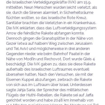
die Israelischen Verteidigungskräfte (IVK) am 15.9.
mitteilten. Neun Menschen wurden leicht verletzt, als
sie, durch die Sirenen alarmiert, in Sicherheitsräume
flüchten wollten, so das israelische Rote Kreuz.
Sanitäter brachten die Verletzten in ein Krankenhaus.
Die IVK erklärten, dass das Luftverteidigungssystem
Arrow die feindliche Rakete abfangen konnte.
Dennoch gingen die Granatsplitter in der Nähe von
Gezer (etwa auf halbem Weg zwischen Jerusalem
und Tel Aviv) und möglicherweise in drei anderen
Gegenden nieder, wie beim Bahnhof Paatei in der
Nähe von Modi’in und Rechovot. Dort wurde Gleis 4
beschädigt. Die IVK gaben zu, dass sie diese Rakete
außerhalb des israelischen Luftraumes eventuell
übersehen hatten. Nach den Versuchen, sie mit der
Eisernen Kuppel abzufangen, zerbrach die Rakete
von sich aus im Luftraum über Israel. Unterdessen
sagte Jahja Saria, der Sprecher des militärischen
Flügels der Huthi-Rebellen, die Rakete sei auf Jaffa
gerichtet worden und habe 2048 km innerhalb von