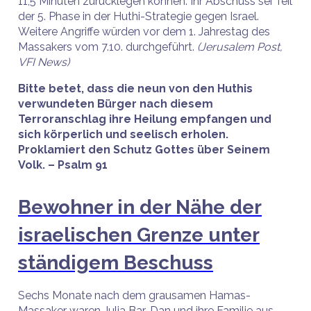
11,5 Minuten zurücklegen können. Ihr Abschuss sei Teil
der 5. Phase in der Huthi-Strategie gegen Israel.
Weitere Angriffe würden vor dem 1. Jahrestag des
Massakers vom 7.10. durchgeführt.
(Jerusalem Post,
VFI News)
Bitte betet, dass die neun von den Huthis
verwundeten Bürger nach diesem
Terroranschlag ihre Heilung empfangen und
sich körperlich und seelisch erholen.
Proklamiert den Schutz Gottes über Seinem
Volk. – Psalm 91
Bewohner in der Nähe der
israelischen Grenze unter
ständigem Beschuss
Sechs Monate nach dem grausamen Hamas-
Massaker waren Julia Bar-Dan und ihre Familie aus