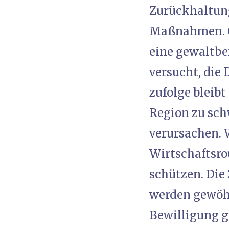
Zurückhaltung
Maßnahmen. Of
eine gewaltber
versucht, die 
zufolge bleib
Region zu sc
verursachen. W
Wirtschaftsro
schützen. Die 
werden gewöhn
Bewilligung g