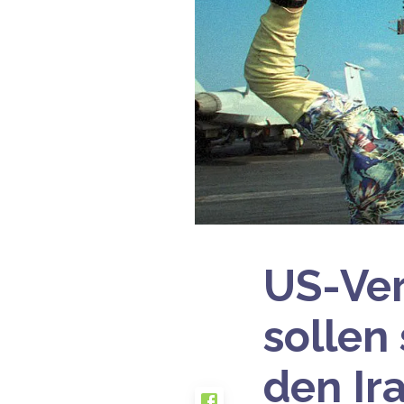
US-Ve
sollen
den Ir