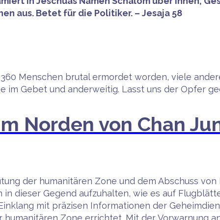
klamiert in Jeschuas Namen Schalom über ihnen; Ge
en aus. Betet für die Politiker. – Jesaja 58
 360 Menschen brutal ermordet worden, viele andere 
ie im Gebet und anderweitig. Lasst uns der Opfer g
 im Norden von Chan Ju
utung der humanitären Zone und dem Abschuss von 
h in dieser Gegend aufzuhalten, wie es auf Flugblät
inklang mit präzisen Informationen der Geheimdien
er humanitären Zone errichtet. Mit der Vorwarnung an 