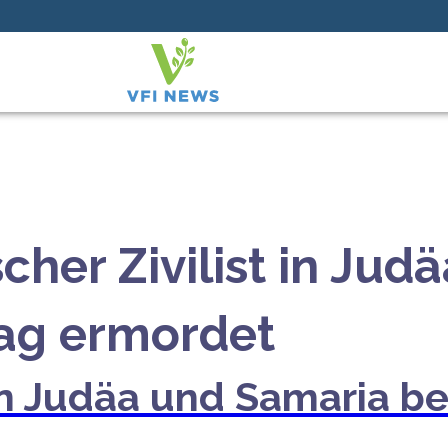
scher Zivilist in Ju
lag ermordet
t in Judäa und Samaria b