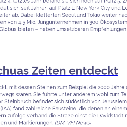
z 4; letztes Jahr befand sie sich noch auf Platz 5. 
ndet sich seit Jahren auf Platz 1; New York City und 
iter ab. Dabei kletterten Seoul und Tokio weiter n
sen von 4,5 Mio. Jungunternehmen in 300 Ökosysteme
lobus bieten – neben umsetzbaren Empfehlungen fü
huas Zeiten entdeckt
, mit dessen Steinen zum Beispiel die 2000 Jahre al
wegs waren. Sie führte unter anderem wohl zum Tei
 Steinbruch befindet sich südöstlich von Jerusalem
(IAA) fand zahlreiche Bausteine, die denen an eine
ern zufolge verband die Straße einst die Davidstad
gen und Markierungen.
(DM, VFI News)