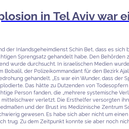
plosion in Tel Aviv war 
 und der Inlandsgeheimdienst Schin Bet, dass es sich
htigen Sprengsatz gehandelt habe. Den Behörden zuf
d wurde durchsucht. In israelischen Medien wurde b
obalil, der Polizeikommandant für den Bezirk Ajalo
 Bedrohung gehandelt. „Es war ein Wunder, dass der 
lodierte. Das hätte zu Dutzenden von Todesopfern f
htige Person fanden, die „mehrere systemische Verle
 mittelschwer verletzt. Die Ersthelfer versorgten i
iedmaßen und der Brust ins Medizinische Zentrum Sou
schwierig gewesen. Es habe sich aber nicht um einen
ich trug. Zu dem Zeitpunkt konnte sie aber noch nich