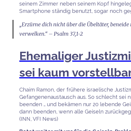
seinem Zimmer neben seinem Kopf hingelegt ha
Smartphone ständig benutzt, sogar noch gege
„Erzürne dich nicht über die Übeltäter, beneide
verwelken.“ – Psalm 37,1-2
Ehemaliger Justizmin
sei kaum vorstellba
Chaim Ramon, der frühere israelische Justiz
Gefangenenaustausch aus. So schlecht sei n
beenden … und bekämen nur 20 lebende Geise
dann beenden, wenn alle Geiseln zurückgegebe
(INN, VFI News)