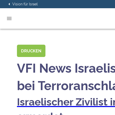
Vision für Israel
DRUCKEN
VFI News Israeli
bei Terroransch
Israelischer Zivilis