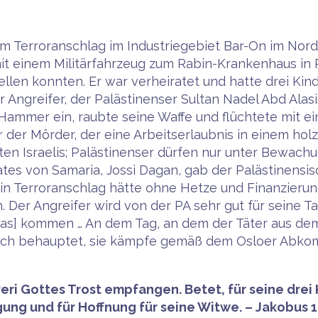
em Terroranschlag im Industriegebiet Bar-On im Nor
t einem Militärfahrzeug zum Rabin-Krankenhaus in 
llen konnten. Er war verheiratet und hatte drei Kind
ngreifer, der Palästinenser Sultan Nadel Abd Alasi
 Hammer ein, raubte seine Waffe und flüchtete mit 
der Mörder, der eine Arbeitserlaubnis in einem hol
en Israelis; Palästinenser dürfen nur unter Bewachun
ates von Samaria, Jossi Dagan, gab der Palästinensi
in Terroranschlag hätte ohne Hetze und Finanzierun
er Angreifer wird von der PA sehr gut für seine Ta
s] kommen … An dem Tag, an dem der Täter aus de
on sich behauptet, sie kämpfe gemäß dem Osloer Abk
ri Gottes Trost empfangen. Betet, für seine drei 
ung und für Hoffnung für seine Witwe. – Jakobus 1