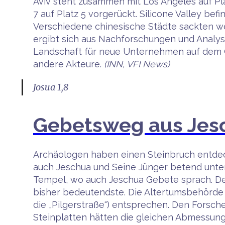
Aviv steht zusammen mit Los Angeles auf Plat
7 auf Platz 5 vorgerückt. Silicone Valley befi
Verschiedene chinesische Städte sackten we
ergibt sich aus Nachforschungen und Analy
Landschaft für neue Unternehmen auf dem G
andere Akteure.
(INN, VFI News)
Josua 1,8
Gebetsweg aus Jesc
Archäologen haben einen Steinbruch entdeckt
auch Jeschua und Seine Jünger betend unter
Tempel, wo auch Jeschua Gebete sprach. Der
bisher bedeutendste. Die Altertumsbehörde 
die „Pilgerstraße“) entsprechen. Den Forsch
Steinplatten hätten die gleichen Abmessun