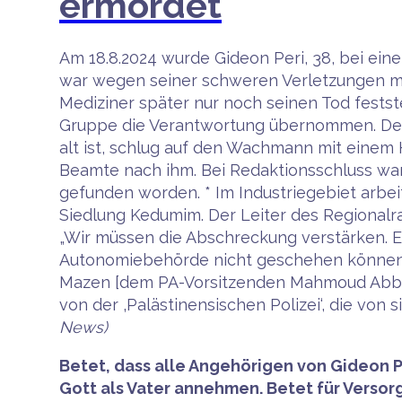
ermordet
Am 18.8.2024 wurde Gideon Peri, 38, bei ein
war wegen seiner schweren Verletzungen mi
Mediziner später nur noch seinen Tod festste
Gruppe die Verantwortung übernommen. Der A
alt ist, schlug auf den Wachmann mit einem
Beamte nach ihm. Bei Redaktionsschluss war 
gefunden worden. * Im Industriegebiet arbeit
Siedlung Kedumim. Der Leiter des Regionalr
„Wir müssen die Abschreckung verstärken. E
Autonomiebehörde nicht geschehen können. D
Mazen [dem PA-Vorsitzenden Mahmoud Abba
von der ‚Palästinensischen Polizei‘, die v
News)
Betet, dass alle Angehörigen von Gideon Pe
Gott als Vater annehmen. Betet für Versorg