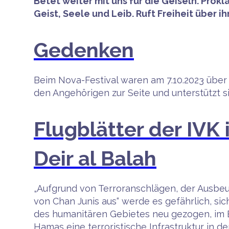
Betet weiter mit uns für die Geiseln. Pro
Geist, Seele und Leib. Ruft Freiheit über ihn
Gedenken
Beim Nova-Festival waren am 7.10.2023 über
den Angehörigen zur Seite und unterstützt s
Flugblätter der IVK
Deir al Balah
„Aufgrund von Terroranschlägen, der Ausbe
von Chan Junis aus“ werde es gefährlich, sic
des humanitären Gebietes neu gezogen, im E
Hamas eine terroristische Infrastruktur in d