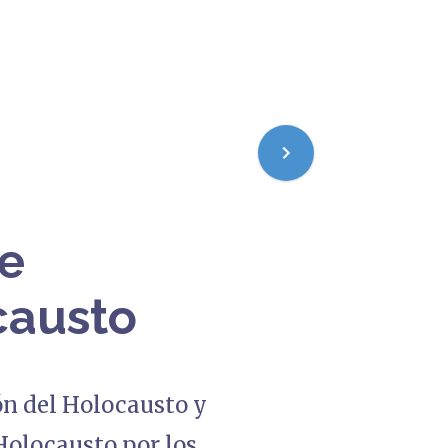
de
causto
ón del Holocausto y
Holocausto por los