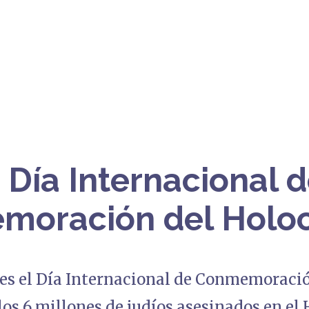
 Día Internacional 
moración del Holo
o es el Día Internacional de Conmemoraci
os 6 millones de judíos asesinados en el 