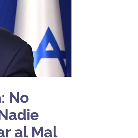
: No
 Nadie
r al Mal