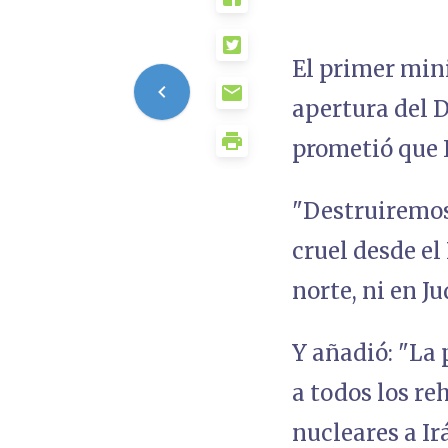
El primer min
apertura del D
prometió que I
"Destruiremos
cruel desde el
norte, ni en J
Y añadió: "La
a todos los r
nucleares a Ir