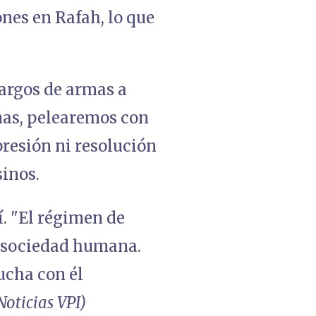
nes en Rafah, lo que
argos de armas a
uñas, pelearemos con
presión ni resolución
sinos.
. "El régimen de
a sociedad humana.
ucha con él
oticias VPI)