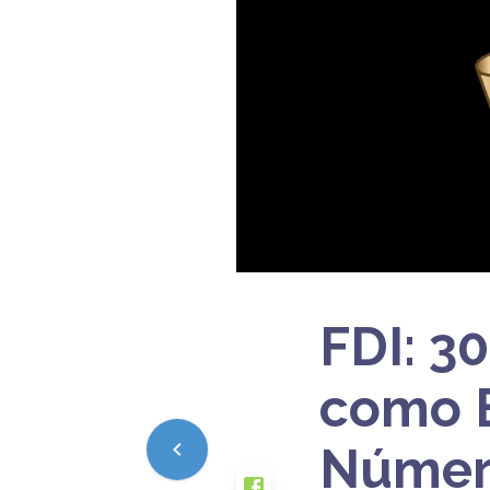
FDI: 3
como E
Númer