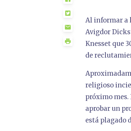
Al informar a 
Avigdor Dickst
Knesset que 3
de reclutamie
Aproximadamen
religioso inci
próximo mes. L
aprobar un pro
está plagado d