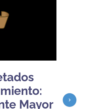
uetados
miento:
nte Mayor