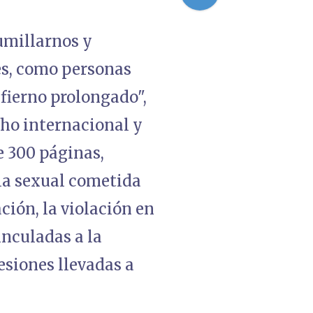
umillarnos y
es, como personas
nfierno prolongado",
ho internacional y
e 300 páginas,
cia sexual cometida
ción, la violación en
inculadas a la
esiones llevadas a