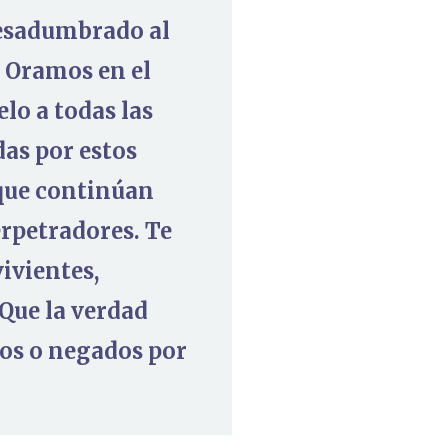
pesadumbrado al
. Oramos en el
lo a todas las
das por estos
 que continúan
erpetradores. Te
ivientes,
Que la verdad
dos o negados por