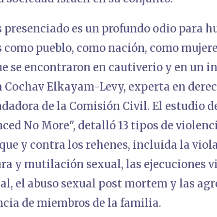
 presenciado es un profundo odio para h
s como pueblo, como nación, como mujer
e se encontraron en cautiverio y en un i
ra Cochav Elkayam-Levy, experta en derec
dadora de la Comisión Civil. El estudio d
nced No More", detalló 13 tipos de violen
que y contra los rehenes, incluida la viola
ura y mutilación sexual, las ejecuciones v
al, el abuso sexual post mortem y las agr
cia de miembros de la familia.