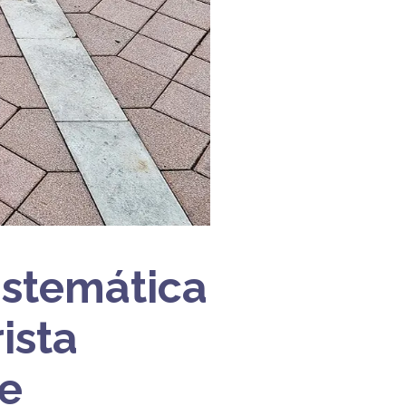
istemática
ista
de