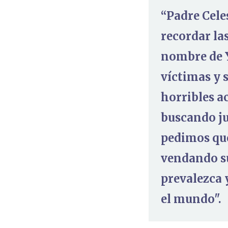
“Padre Cele
recordar la
nombre de Y
víctimas y 
horribles a
buscando ju
pedimos que
vendando su
prevalezca 
el mundo".