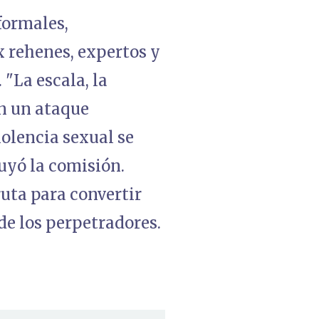
formales,
x rehenes, expertos y
 "La escala, la
n un ataque
iolencia sexual se
uyó la comisión.
uta para convertir
de los perpetradores.