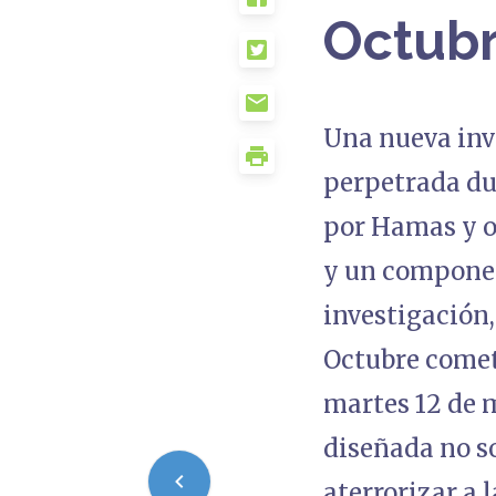
Octubr
Una nueva inve
perpetrada dur
por Hamas y ot
y un component
investigación,
Octubre comet
martes 12 de 
diseñada no so
aterrorizar a 